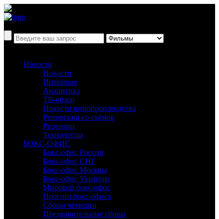
Новости
Новости
Интервью
Аналитика
ТВ-обзор
Новости кинопроизводства
Репортажи со съёмок
Рецензии
Технологии
БОКС-ОФИС
Бокс-офис России
Бокс-офис СНГ
Бокс-офис Москвы
Бокс-офис Украины
Мировой бокс-офис
Прогноз бокс-офиса
Сборы четверга
Предварительные сборы