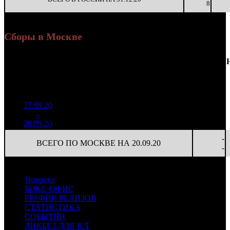
8
Сборы в Москве
Доля
Наработка
Сеансы
Уикенд
от
К/
на к/т
/
Нед.
Уикенд
Место
(сборы /
сборов
т
(сборы/
Сеансов
зрители)
в
зрители)
на к/т
России
17.09.20
804 729
15 184
-
1
–
10
32,8%
53
1 731
33
-
20.09.20
-
ВСЕГО ПО МОСКВЕ НА 20.09.20
-
Новости
БОКС-ОФИС
ГРАФИК РЕЛИЗОВ
СТАТИСТИКА
СОБЫТИЯ
ЛИКБЕЗ ДЛЯ К/Т