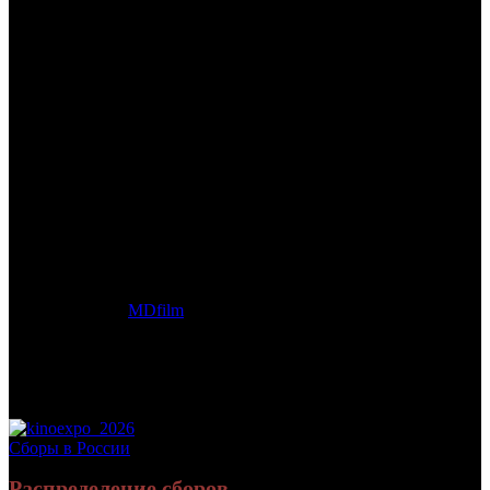
/
ЛЬВИЦА
ЛЬВИЦА
Дата начала проката в России:
17.09.2020
Кассовые сборы в России + СНГ на 31.12.2020:
3 978 394 руб.
Посещаемость в России + СНГ на 31.12.2020:
14 494 зрит.
Кассовые сборы в России на 31.12.2020:
3 978 394 руб.
Посещаемость в России на 31.12.2020:
14 494 зрит.
Дата начала проката в США:
28.08.2020
Оригинальное название:
Rogue
Дистрибьютор:
MDfilm
Формат:
цифра
Жанр:
экшн, приключения
Производство:
ЮАР, Великобритания
Хронометраж:
107 минут
Рейтинг МКРФ:
18+
Сборы в России
Распределение сборов