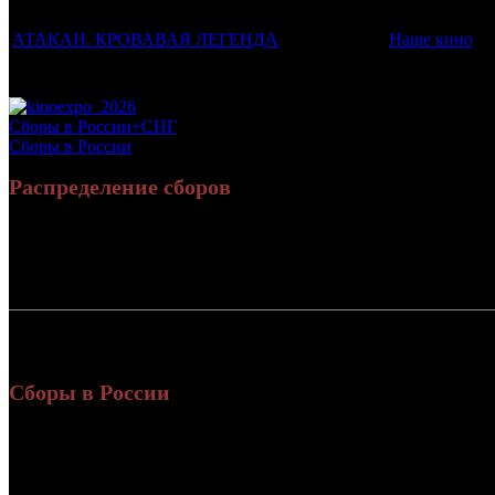
Фильмы, к которым был прикреплен трейлер
Дистрибьют
АТАКАН. КРОВАВАЯ ЛЕГЕНДА
Наше кино
Потенциальный охват аудитории трейлера фильма
Просим сообщать в редакцию БК о найденых неточностях.
Сборы в России+СНГ
Сборы в России
Распределение сборов
Россия:
СНГ:
Россия + СНГ
Сборы в России
Уикенд
Нед.
Уикенд
Место
(сборы /
зрители)