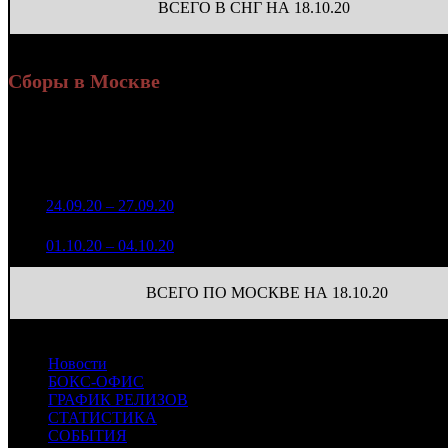
ВСЕГО В СНГ НА 18.10.20
Сборы в Москве
Уикенд
Доля от сборов
Нед.
Уикенд
Место
(сборы /
К/т
в России
зрители)
1 080 263
1
24.09.20 – 27.09.20
8
15,5%
51
3 055
347 467
38
2
01.10.20 – 04.10.20
13
12,1%
1 087
(
-13
)
ВСЕГО ПО МОСКВЕ НА 18.10.20
Новости
БОКС-ОФИС
ГРАФИК РЕЛИЗОВ
СТАТИСТИКА
СОБЫТИЯ