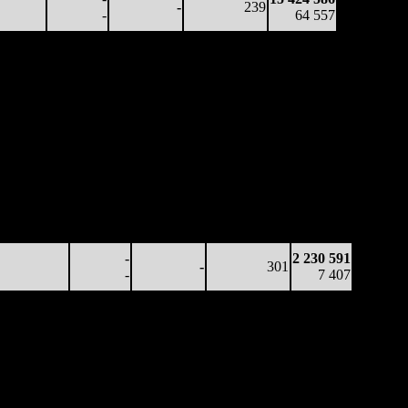
-
239
-
64 557
Наработка
Наработка
Сеансы /
Тотал
на к/т
на сеанс
Сеансов
Цена билета
(сборы/
(сборы/
(сборы/
на к/т
зрители)
зрители)
зрители)
21 182
-
-
354
1 080 263
60
-
-
-
3 055
9 144
-
-
320
1 938 992
29
-
-
(
-34
)
6 130
-
2 230 591
-
301
-
7 407