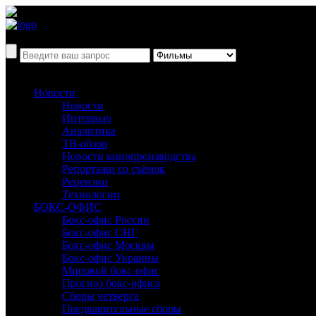
Новости
Новости
Интервью
Аналитика
ТВ-обзор
Новости кинопроизводства
Репортажи со съёмок
Рецензии
Технологии
БОКС-ОФИС
Бокс-офис России
Бокс-офис СНГ
Бокс-офис Москвы
Бокс-офис Украины
Мировой бокс-офис
Прогноз бокс-офиса
Сборы четверга
Предварительные сборы