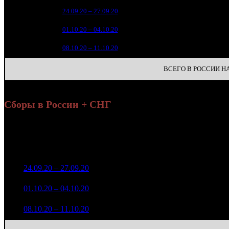
6 97
1
24.09.20 – 27.09.20
7
2
2 86
2
01.10.20 – 04.10.20
13
1
39
3
08.10.20 – 11.10.20
29
ВСЕГО В РОССИИ НА 
Сборы в России + СНГ
Нар
Уикенд
н
Нед.
Уикенд
Место
(сборы /
Изменение
К/т
(с
зрители)
зр
7 017 708
1
24.09.20 – 27.09.20
7
-
434
25 897
2 890 305
384
2
01.10.20 – 04.10.20
13
-58.81%
11 599
(
-50
)
410 747
57
3
08.10.20 – 11.10.20
29
-85.79%
1 740
(
-327
)