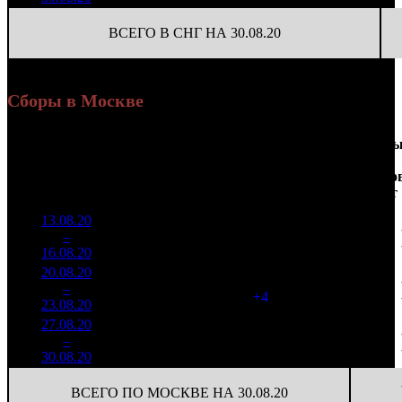
ВСЕГО В СНГ НА 30.08.20
Сборы в Москве
Доля
Наработка
Сеанс
Уикенд
от
на к/т
/
Нед.
Уикенд
Место
(сборы /
сборов
К/т
(сборы/
Сеансо
зрители)
в
зрители)
на к/т
России
13.08.20
1 994
35 609
1
–
5
079
41,7%
56
80
16.08.20
4 479
20.08.20
1 134
60
18 915
2
–
4
876
36,8%
(
+4
)
47
23.08.20
2 795
27.08.20
899 063
43
20 908
3
–
8
38,1%
2 570
(
-17
)
60
30.08.20
ВСЕГО ПО МОСКВЕ НА 30.08.20