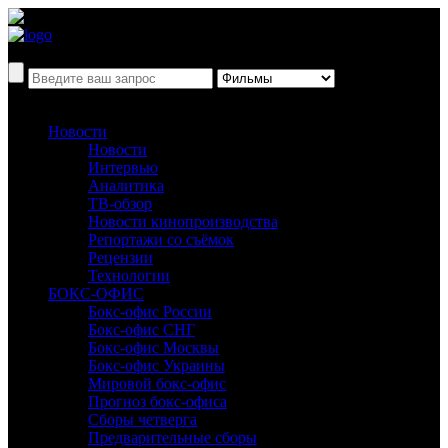
Новости
Новости
Интервью
Аналитика
ТВ-обзор
Новости кинопроизводства
Репортажи со съёмок
Рецензии
Технологии
БОКС-ОФИС
Бокс-офис России
Бокс-офис СНГ
Бокс-офис Москвы
Бокс-офис Украины
Мировой бокс-офис
Прогноз бокс-офиса
Сборы четверга
Предварительные сборы