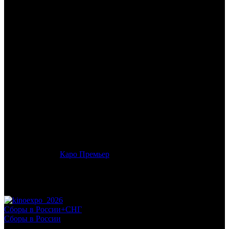
/
НАЧАЛО. ПЕРЕВЫПУСК
НАЧАЛО. ПЕРЕВЫПУСК
Дата начала проката в России:
13.08.2020
Кассовые сборы в России + СНГ на 30.08.2020:
15 177 095
руб.
Посещаемость в России + СНГ на 30.08.2020:
51 864 зрит.
Кассовые сборы в России на 30.08.2020:
14 578 301 руб.
Посещаемость в России на 30.08.2020:
49 449 зрит.
Посещаемость в Москве на 30.08.2020:
15 350 зрит.
Оригинальное название:
Inception
Дистрибьютор:
Каро Премьер
Формат:
цифра
Жанр:
фантастика, триллер, боевик
Производство:
США, Великобритания
Рейтинг МКРФ:
12+
Сборы в России+СНГ
Сборы в России