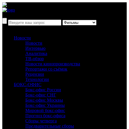
Новости
Новости
Интервью
Аналитика
ТВ-обзор
Новости кинопроизводства
Репортажи со съёмок
Рецензии
Технологии
БОКС-ОФИС
Бокс-офис России
Бокс-офис СНГ
Бокс-офис Москвы
Бокс-офис Украины
Мировой бокс-офис
Прогноз бокс-офиса
Сборы четверга
Предварительные сборы