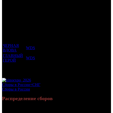
Трейлеринг
Фильмы, к
Кол-
которым
Возрастной
во
Количество
был
Дистрибьютор
рейтинг
недель
зрителей в
прикреплен
фильма
до
РФ, млн
трейлер
старта
ЧЕРНАЯ
WDS
16 +
8
2.11
ВДОВА
ГЛАВНЫЙ
WDS
16 +
3
2.516
ГЕРОЙ
Потенциальный охват аудитории трейлера
4.626
фильма
Просим сообщать в редакцию БК о найденых неточностях.
Сборы в России+СНГ
Сборы в России
Распределение сборов