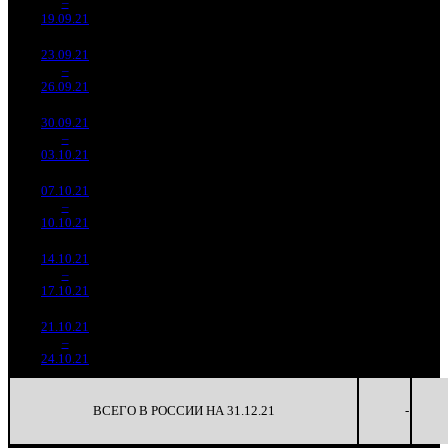
3
–
2
852
-61.78%
(
-32
)
107
-
19.09.21
164 543
23.09.21
26 001
878
29 614
-
4
–
4
244
-44.53%
(
-658
)
100
-
26.09.21
87 971
30.09.21
6 499
444
14 639
-
5
–
6
643
-75%
(
-434
)
54
-
03.10.21
24 038
07.10.21
1 413
108
13 088
-
6
–
12
456
-78.25%
(
-336
)
54
-
10.10.21
5 807
14.10.21
473 494
42
11 274
-
7
–
21
-66.5%
5 807
(
-66
)
138
-
17.10.21
21.10.21
250 663
9
27 851
-
8
–
32
-47.06%
866
(
-33
)
96
-
24.10.21
ВСЕГО В РОССИИ НА 31.12.21
-