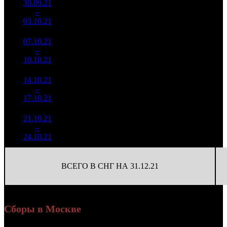
30.09.21
9 118
523
17 435
5
–
6
369
-71.65%
(
-479
)
68
03.10.21
35 443
07.10.21
3 168
147
21 553
6
–
8
280
-65.25%
(
-376
)
98
10.10.21
14 365
14.10.21
1 029
65
15 832
7
–
17
079
-67.52%
(
-82
)
72
17.10.21
4 664
21.10.21
342 525
13
26 348
8
–
29
-66.72%
1 307
(
-52
)
101
24.10.21
ВСЕГО В СНГ НА 31.12.21
Сборы в Москве