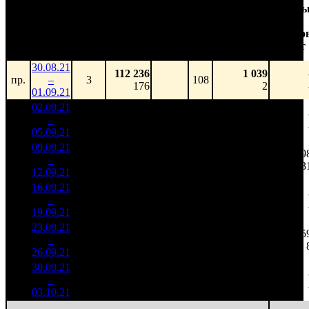
Доля
Наработка
Сеанс
Уикенд
от
на к/т
/
Нед.
Уикенд
Место
(сборы /
сборов
К/т
(сборы/
Сеансо
зрители)
в
зрители)
на к/т
России
30.08.21
112 236
1 039
пр.
–
3
108
176
2
01.09.21
02.09.21
46 351
429 184
1
–
1
896
21,3%
108
894
05.09.21
96 516
09.09.21
24 660
228 341
3 39
2
–
1
825
20,1%
108
496
3
12.09.21
53 567
16.09.21
8 596
100
85 965
3
–
2
505
18,3%
(
-8
)
229
19.09.21
22 933
23.09.21
5 431
93
58 403
75
4
–
4
524
20,9%
(
-7
)
152
26.09.21
14 119
30.09.21
1 575
58
27 162
5
–
6
387
24,2%
(
-35
)
94
03.10.21
5 474