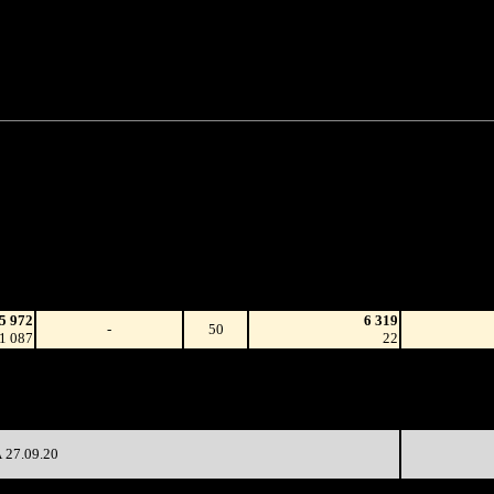
1 378 885 руб.
(100%)
4 685 з
0 руб.
(0%)
0 
1 378 885 руб.
4 685 з
или $18 402
Наработка
д
Сеансы /
на к/т
/
Изменение
К/т
Сеансов
(сборы/
)
на к/т
зрители)
5 972
6 319
-
50
1 087
22
2 374
15 247
-
50
2 475
50
2 240
33
4 310
-81.34%
538
(
-17
)
16
27.09.20