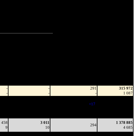
рит.
(100%)
зрит.
(0%)
рит.
Наработка
Тотал
на сеанс
Цена билета
(сборы/
(сборы/
зрители)
зрители)
-
-
291
315 972
-
-
-
1 087
-
-
308
1 078 346
-
-
(
+17
)
3 562
80
1 778
264
1 378 885
2
7
(
-44
)
4 685
458
3 011
1 378 885
294
9
10
4 685