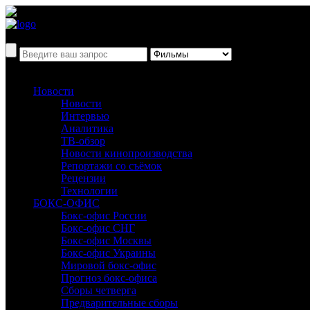
Новости
Новости
Интервью
Аналитика
ТВ-обзор
Новости кинопроизводства
Репортажи со съёмок
Рецензии
Технологии
БОКС-ОФИС
Бокс-офис России
Бокс-офис СНГ
Бокс-офис Москвы
Бокс-офис Украины
Мировой бокс-офис
Прогноз бокс-офиса
Сборы четверга
Предварительные сборы