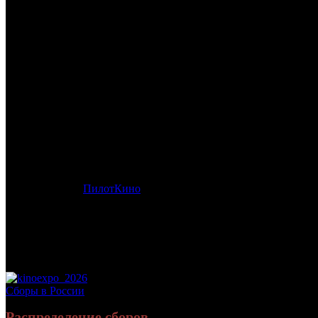
/
МАМЕНЬКИНЫ СЫНКИ
МАМЕНЬКИНЫ СЫНКИ
Дата начала проката в России:
17.09.2020
Кассовые сборы в России + СНГ на 27.09.2020:
1 378 885 руб.
Посещаемость в России + СНГ на 27.09.2020:
4 685 зрит.
Кассовые сборы в России на 27.09.2020:
1 378 885 руб.
Посещаемость в России на 27.09.2020:
4 685 зрит.
Оригинальное название:
I vitelloni
Дистрибьютор:
ПилотКино
Формат:
цифра
Жанр:
комедия, драма
Производство:
Франция, Италия
Хронометраж:
108 минут
Комментарий:
отреставрированная версия
Рейтинг МКРФ:
12+
Сборы в России
Распределение сборов