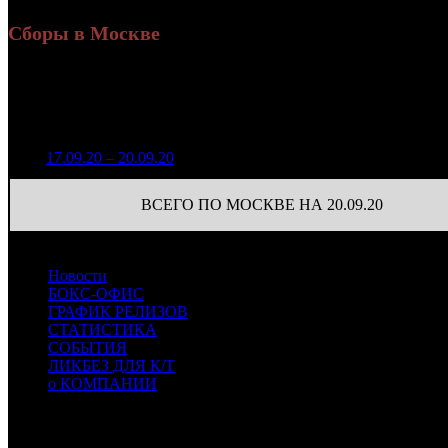
Сборы в Москве
Н
Уикенд
Доля от сборов
Нед.
Уикенд
Место
(сборы /
К/т
в России
зрители)
353 735
1
17.09.20 – 20.09.20
13
46,4%
25
1 053
ВСЕГО ПО МОСКВЕ НА 20.09.20
Новости
БОКС-ОФИС
ГРАФИК РЕЛИЗОВ
СТАТИСТИКА
СОБЫТИЯ
ЛИКБЕЗ ДЛЯ К/Т
о КОМПАНИИ
Профессиональное издание о кинопрокате.
© 2012-2026