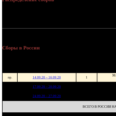
Россия:
СНГ:
Россия + СНГ
Сборы в России
Уикен
Нед.
Уикенд
Место
(сборы 
зрители
31
пр.
14.09.20 – 16.09.20
1
76
1
17.09.20 – 20.09.20
17
14
2
24.09.20 – 27.09.20
31
ВСЕГО В РОССИИ НА 