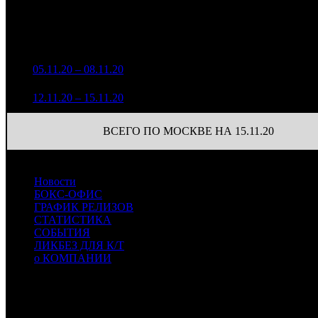
Уикенд
Доля от сборов
Нед.
Уикенд
Место
(сборы /
К/т
в России
зрители)
884 414
1
05.11.20 – 08.11.20
11
17,8%
65
2 186
173 685
41
2
12.11.20 – 15.11.20
17
13,0%
483
(
-24
)
ВСЕГО ПО МОСКВЕ НА 15.11.20
Новости
БОКС-ОФИС
ГРАФИК РЕЛИЗОВ
СТАТИСТИКА
СОБЫТИЯ
ЛИКБЕЗ ДЛЯ К/Т
о КОМПАНИИ
Профессиональное издание о кинопрокате.
© 2012-2026
Телефон / факс +7-495-785-62-82