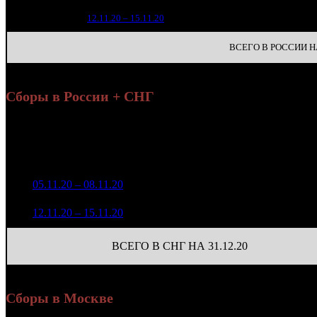
1 3
2
12.11.20 – 15.11.20
16
ВСЕГО В РОССИИ НА
Сборы в России + СНГ
Нар
Уикенд
н
Нед.
Уикенд
Место
(сборы /
Изменение
К/т
(с
зрители)
зр
5 237 524
1
05.11.20 – 08.11.20
8
-
553
18 921
1 427 355
402
2
12.11.20 – 15.11.20
16
-72.75%
5 486
(
-151
)
ВСЕГО В СНГ НА 31.12.20
Сборы в Москве