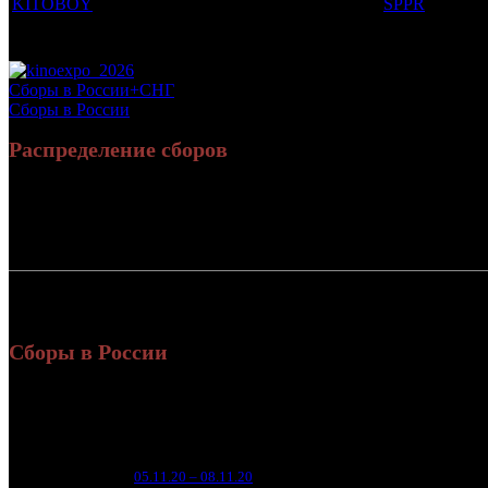
KITOBOY
SPPR
Потенциальный охват аудитории трейлера фильма
Просим сообщать в редакцию БК о найденых неточностях.
Сборы в России+СНГ
Сборы в России
Распределение сборов
Россия:
8
СНГ:
Россия + СНГ
Сборы в России
Уикенд
Нед.
Уикенд
Место
(сборы 
зрители
4 9
1
05.11.20 – 08.11.20
8