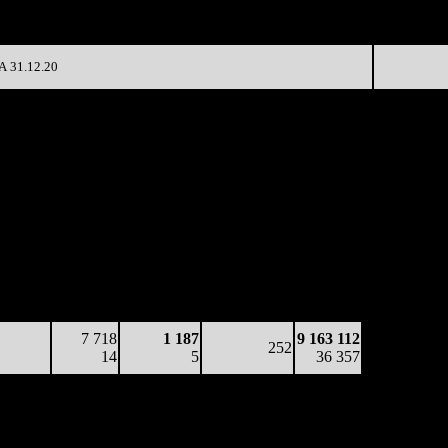
35 200
384
3 477
-73.06%
5 096
(
-136
)
13
 31.12.20
аботка
Наработка
Сеансы /
Тотал
а к/т
на сеанс
Сеансов
Цена билета
(сборы/
боры/
(сборы/
на к/т
зрители)
ители)
зрители)
9 471
4 053
1 292
277
5 237 524
34
7
5
-
18 921
3 551
1 299
1 099
260
8 591 144
14
3
4
(
-17
)
33 433
7 718
1 187
9 163 112
252
14
5
36 357