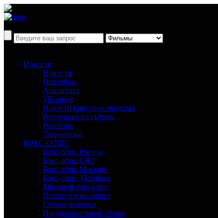
Новости
Новости
Интервью
Аналитика
ТВ-обзор
Новости кинопроизводства
Репортажи со съёмок
Рецензии
Технологии
БОКС-ОФИС
Бокс-офис России
Бокс-офис СНГ
Бокс-офис Москвы
Бокс-офис Украины
Мировой бокс-офис
Прогноз бокс-офиса
Сборы четверга
Предварительные сборы