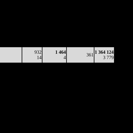
Наработка
Наработка
Сеансы /
Тотал
на к/т
на сеанс
Сеансов
Цена билета
(сборы/
(сборы/
(сборы/
на к/т
зрители)
зрители)
зрители)
13 606
498
1 776
405
884 414
34
8
4
-
2 186
4 236
120
1 447
360
1 364 124
12
3
4
(
-45
)
3 779
932
1 464
1 364 124
361
14
4
3 779