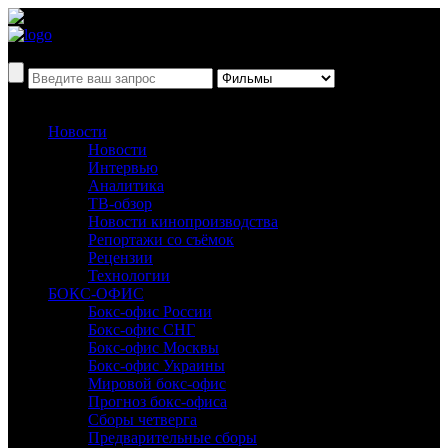
Новости
Новости
Интервью
Аналитика
ТВ-обзор
Новости кинопроизводства
Репортажи со съёмок
Рецензии
Технологии
БОКС-ОФИС
Бокс-офис России
Бокс-офис СНГ
Бокс-офис Москвы
Бокс-офис Украины
Мировой бокс-офис
Прогноз бокс-офиса
Сборы четверга
Предварительные сборы