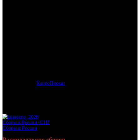
/
ЦОЙ
ЦОЙ
Дата начала проката в России:
12.11.2020
Кассовые сборы в России + СНГ на 06.12.2020:
26 731 943
руб.
Посещаемость в России + СНГ на 06.12.2020:
104 514 зрит.
Кассовые сборы в России на 06.12.2020:
26 387 675 руб.
Посещаемость в России на 06.12.2020:
103 034 зрит.
Дистрибьютор:
КарроПрокат
Формат:
цифра
Жанр:
биография, драма
Производство:
Россия, Латвия, Литва
Хронометраж:
105 минут
Рейтинг МКРФ:
16+
Сборы в России+СНГ
Сборы в России
Распределение сборов