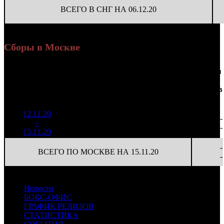
ВСЕГО В СНГ НА 06.12.20
Сборы в Москве
Доля
Наработка
Сеансы
Уикенд
от
на к/т
/
Нед.
Уикенд
Место
(сборы /
сборов
К/т
(сборы/
Сеансов
зрители)
в
зрители)
на к/т
России
12.11.20
3 110
29 345
-
1
–
5
607
20,2%
106
74
-
15.11.20
7 832
-
ВСЕГО ПО МОСКВЕ НА 15.11.20
-
Новости
БОКС-ОФИС
ГРАФИК РЕЛИЗОВ
СТАТИСТИКА