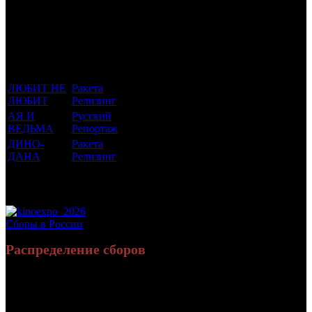
Фильмы, к
Кол-
которым
Возрастной
во
Количество
был
Дистрибьютор
рейтинг
недель
зрителей в
прикреплен
фильма
до
РФ, млн
трейлер
старта
ЛЮБИТ НЕ
Ракета
нет
9
0.008
ЛЮБИТ
Релизинг
АЯ И
Русский
6 +
3
0.021
ВЕДЬМА
Репортаж
ДИНО-
Ракета
6 +
2
0.006
ДАНА
Релизинг
Потенциальный охват аудитории трейлера
0.036
фильма
Просим сообщать в редакцию БК о найденых неточностях.
Сборы в России
Распределение сборов
7 360 724
30 158
Россия:
(100%)
(100%)
руб.
зрит.