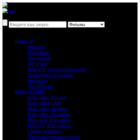
Новости
Новости
Интервью
Аналитика
ТВ-обзор
Новости кинопроизводства
Репортажи со съёмок
Рецензии
Технологии
БОКС-ОФИС
Бокс-офис России
Бокс-офис СНГ
Бокс-офис Москвы
Бокс-офис Украины
Мировой бокс-офис
Прогноз бокс-офиса
Сборы четверга
Предварительные сборы