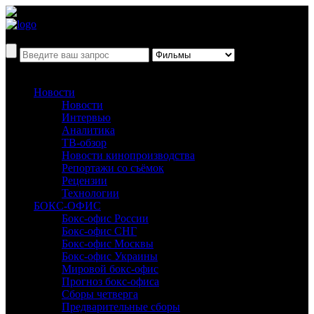
Новости
Новости
Интервью
Аналитика
ТВ-обзор
Новости кинопроизводства
Репортажи со съёмок
Рецензии
Технологии
БОКС-ОФИС
Бокс-офис России
Бокс-офис СНГ
Бокс-офис Москвы
Бокс-офис Украины
Мировой бокс-офис
Прогноз бокс-офиса
Сборы четверга
Предварительные сборы