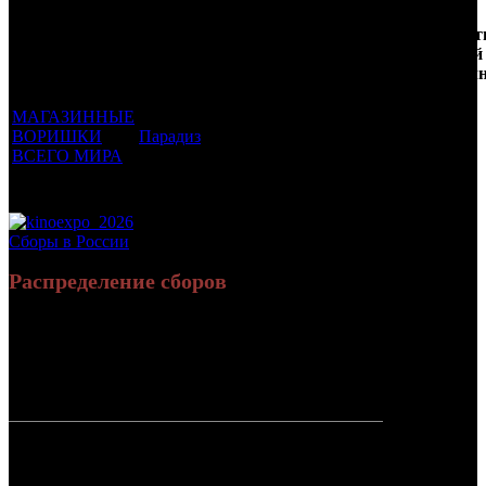
Кол-
Фильмы, к
Возрастной
во
Количест
которым был
Дистрибьютор
рейтинг
недель
зрителей
прикреплен
фильма
до
РФ, мл
трейлер
старта
МАГАЗИННЫЕ
ВОРИШКИ
Парадиз
18 +
1
0.001
ВСЕГО МИРА
Потенциальный охват аудитории трейлера фильма
0.001
Просим сообщать в редакцию БК о найденых неточностях.
Сборы в России
Распределение сборов
1 440 332
5 003
Россия:
(100%)
(100%)
руб.
зрит.
СНГ:
0 руб.
(0%)
0 зрит.
(0%)
Россия +
1 440 332
5 003
СНГ
руб.
зрит.
или $19 432