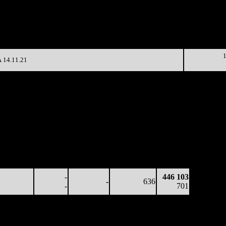
Наработка
д
Сеансы /
на к/т
 /
Изменение
К/т
Сеансов
(сборы/
и)
на к/т
зрители)
657 427
5 295
-
313
4 740
15
14.11.21
аработка
Наработка
Сеансы /
Тотал
на к/т
на сеанс
Сеансов
Цена билета
(сборы/
(сборы/
(сборы/
на к/т
зрители)
зрители)
зрители)
15 383
-
-
636
446 103
24
-
-
-
701
-
446 103
-
636
-
701