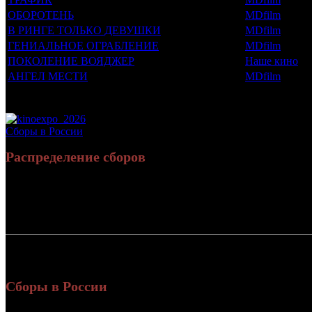
ОБОРОТЕНЬ
MDfilm
В РИНГЕ ТОЛЬКО ДЕВУШКИ
MDfilm
ГЕНИАЛЬНОЕ ОГРАБЛЕНИЕ
MDfilm
ПОКОЛЕНИЕ ВОЯДЖЕР
Наше кино
АНГЕЛ МЕСТИ
MDfilm
Потенциальный охват аудитории трейлера фильма
Просим сообщать в редакцию БК о найденых неточностях.
Сборы в России
Распределение сборов
Россия:
СНГ:
Россия + СНГ
Сборы в России