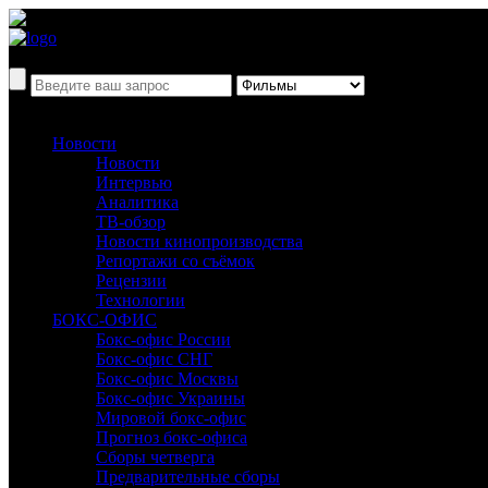
Новости
Новости
Интервью
Аналитика
ТВ-обзор
Новости кинопроизводства
Репортажи со съёмок
Рецензии
Технологии
БОКС-ОФИС
Бокс-офис России
Бокс-офис СНГ
Бокс-офис Москвы
Бокс-офис Украины
Мировой бокс-офис
Прогноз бокс-офиса
Сборы четверга
Предварительные сборы