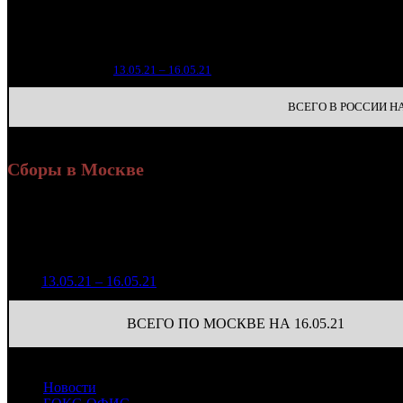
Уикен
Нед.
Уикенд
Место
(сборы
зрител
1 
1
13.05.21 – 16.05.21
12
ВСЕГО В РОССИИ НА 
Сборы в Москве
Н
Уикенд
Доля от сборов
Нед.
Уикенд
Место
(сборы /
К/т
в России
зрители)
446 103
1
13.05.21 – 16.05.21
14
26,9%
29
701
ВСЕГО ПО МОСКВЕ НА 16.05.21
Новости