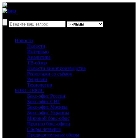
Новости
Новости
Интервью
Аналитика
ТВ-обзор
Новости кинопроизводства
Репортажи со съёмок
Рецензии
Технологии
БОКС-ОФИС
Бокс-офис России
Бокс-офис СНГ
Бокс-офис Москвы
Бокс-офис Украины
Мировой бокс-офис
Прогноз бокс-офиса
Сборы четверга
Предварительные сборы