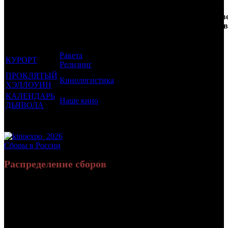
Кол-
Фильмы, к
Возрастной
во
Количеств
которым был
Дистрибьютор
рейтинг
недель
зрителей в
прикреплен
фильма
до
РФ, млн
трейлер
старта
Ракета
КУРОРТ
нет
20
0.005
Релизинг
ПРОКЛЯТЫЙ
Кинологистика
18 +
17
0.002
ХЭЛЛОУИН
КАЛЕНДАРЬ
Наше кино
18 +
11
0.01
ДЬЯВОЛА
Потенциальный охват аудитории трейлера фильма
0.017
Просим сообщать в редакцию БК о найденых неточностях.
Сборы в России
Распределение сборов
4 918 714
18 630
Россия:
(100%)
(100%)
руб.
зрит.
СНГ:
0 руб.
(0%)
0 зрит.
(0%)