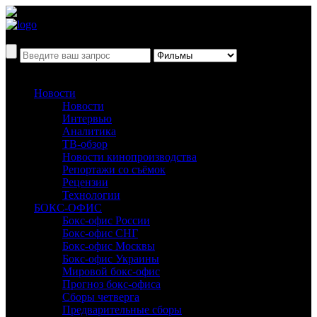
Новости
Новости
Интервью
Аналитика
ТВ-обзор
Новости кинопроизводства
Репортажи со съёмок
Рецензии
Технологии
БОКС-ОФИС
Бокс-офис России
Бокс-офис СНГ
Бокс-офис Москвы
Бокс-офис Украины
Мировой бокс-офис
Прогноз бокс-офиса
Сборы четверга
Предварительные сборы