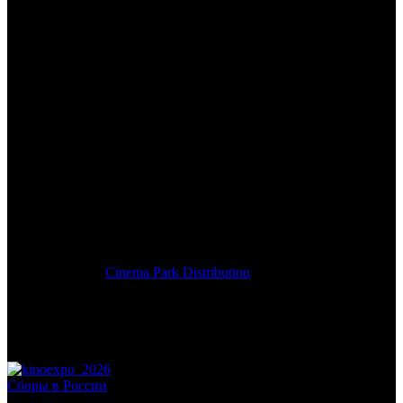
/
ГЛАДИАТОР. ПЕРЕВЫПУСК
ГЛАДИАТОР.
ПЕРЕВЫПУСК
Дата начала проката в России:
21.10.2021
Кассовые сборы в России + СНГ на 14.11.2021:
1 539 214 руб.
Посещаемость в России + СНГ на 14.11.2021:
5 027 зрит.
Кассовые сборы в России на 14.11.2021:
1 539 214 руб.
Посещаемость в России на 14.11.2021:
5 027 зрит.
Оригинальное название:
Gladiator
Дистрибьютор:
Cinema Park Distribution
Формат:
цифра
Жанр:
приключения, драма, исторический, боевик
Производство:
США, Марокко, Мальта, Великобритания
Хронометраж:
155 минут
Рейтинг МКРФ:
16+
Сборы в России