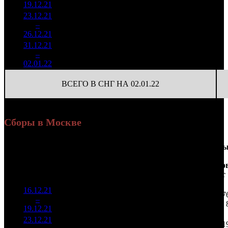
19.12.21
17 710
23.12.21
1 613
221
7 300
2
–
9
360
-72.1%
(
-124
)
25
26.12.21
5 629
31.12.21
131 554
595
3
–
21
-91.85%
221
435
2
02.01.22
ВСЕГО В СНГ НА 02.01.22
Сборы в Москве
Доля
Наработка
Сеанс
Уикенд
от
на к/т
/
Нед.
Уикенд
Место
(сборы /
сборов
К/т
(сборы/
Сеансо
зрители)
в
зрители)
на к/т
России
16.12.21
1 332
22 579
47
1
–
8
145
24,3%
59
50
19.12.21
2 976
23.12.21
267 219
28
9 544
11