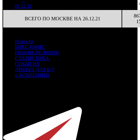
2
–
12
17,8%
728
(
-31
)
26
26.12.21
86
ВСЕГО ПО МОСКВЕ НА 26.12.21
1
Новости
БОКС-ОФИС
ГРАФИК РЕЛИЗОВ
СТАТИСТИКА
СОБЫТИЯ
ЛИКБЕЗ ДЛЯ К/Т
о КОМПАНИИ
Профессиональное издание о кинопрокате.
© 2012-2026
Телефон / факс +7-495-785-62-82