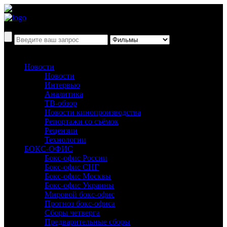
Новости
Новости
Интервью
Аналитика
ТВ-обзор
Новости кинопроизводства
Репортажи со съёмок
Рецензии
Технологии
БОКС-ОФИС
Бокс-офис России
Бокс-офис СНГ
Бокс-офис Москвы
Бокс-офис Украины
Мировой бокс-офис
Прогноз бокс-офиса
Сборы четверга
Предварительные сборы