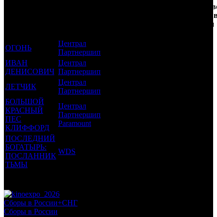
Фильмы, к
Возрастной
во
Количеств
которым был
Дистрибьютор
рейтинг
недель
зрителей 
прикреплен
фильма
до
РФ, млн
трейлер
старта
Централ
ОГОНЬ
6 +
53
3.214
Партнершип
ИВАН
Централ
16 +
14
0.024
ДЕНИСОВИЧ
Партнершип
Централ
ЛЕТЧИК
12 +
4
0.224
Партнершип
БОЛЬШОЙ
Централ
КРАСНЫЙ
Партнершип
6 +
3
0.576
ПЕС
Paramount
КЛИФФОРД
ПОСЛЕДНИЙ
БОГАТЫРЬ:
WDS
6 +
1
7.257
ПОСЛАННИК
ТЬМЫ
Потенциальный охват аудитории трейлера фильма
11.294
Просим сообщать в редакцию БК о найденых неточностях.
Сборы в России+СНГ
Сборы в России