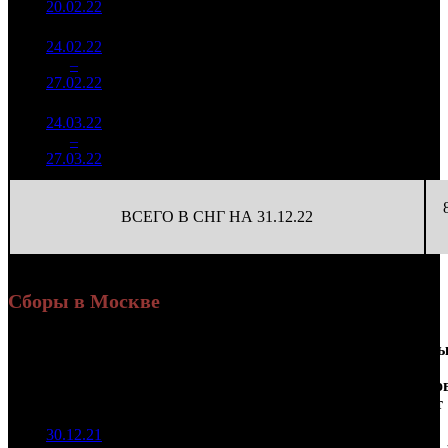
20.02.22
24.02.22
205 662
9
22 851
9
–
41
-71.51%
601
(
-26
)
67
27.02.22
24.03.22
191 767
23 971
13
–
54
-
8
424
53
27.03.22
ВСЕГО В СНГ НА 31.12.22
Сборы в Москве
Доля
Наработка
Сеанс
Уикенд
от
на к/т
/
Нед.
Уикенд
Место
(сборы /
сборов
К/т
(сборы/
Сеансо
зрители)
в
зрители)
на к/т
России
30.12.21
18 149
155 120