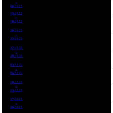
62 405
19 379
2
–
4
662
+36.9%
1 854
171
10
09.01.22
317 856
13.01.22
33 374
1 794
18 604
10 997
3
–
6
895
-71.15%
(
-60
)
60
6
16.01.22
107 128
20.01.22
17 967
1 175
15 291
6 258
4
–
8
412
-46.16%
(
-619
)
51
5
23.01.22
59 602
27.01.22
9 213
562
16 394
3 121
5
–
9
522
-48.72%
(
-613
)
53
6
30.01.22
29 868
03.02.22
3 494
211
16 560
947
6
–
14
230
-62.07%
(
-351
)
64
4
06.02.22
13 417
10.02.22
1 374
77
17 849
277
7
–
21
350
-60.67%
(
-134
)
66
4
13.02.22
5 062
17.02.22
721 827
35
20 624
146
8
–
27
-47.48%
2 348
(
-42
)
67
4
20.02.22