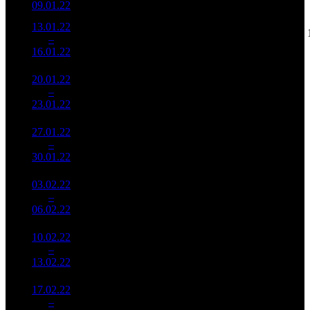
09.01.22
327 019
13.01.22
34 379
1 857
18 513
3
–
6
383
-71.09%
(
-107
)
60
16.01.22
110 695
20.01.22
18 346
1 203
15 251
4
–
8
635
-46.63%
(
-654
)
51
23.01.22
60 934
27.01.22
9 359
568
16 478
5
–
9
337
-48.99%
(
-635
)
53
30.01.22
30 384
03.02.22
3 525
213
16 550
6
–
14
075
-62.34%
(
-355
)
63
06.02.22
13 486
10.02.22
1 374
77
17 849
7
–
22
350
-61.01%
(
-136
)
66
13.02.22
5 062
17.02.22
721 827
35
20 624
8
–
27
-47.48%
2 348
(
-42
)
67