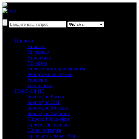
Новости
Новости
Интервью
Аналитика
ТВ-обзор
Новости кинопроизводства
Репортажи со съёмок
Рецензии
Технологии
БОКС-ОФИС
Бокс-офис России
Бокс-офис СНГ
Бокс-офис Москвы
Бокс-офис Украины
Мировой бокс-офис
Прогноз бокс-офиса
Сборы четверга
Предварительные сборы