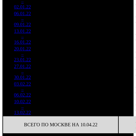
1
–
4
008
21,5%
117
275
02.01.22
32 123
06.01.22
23 078
197 255
2
–
4
859
19,9%
117
349
09.01.22
40 807
13.01.22
8 077
112
72 124
3
–
6
869
24,2%
(
-5
)
164
16.01.22
18 386
20.01.22
4 082
100
40 827
4
–
8
733
22,7%
(
-12
)
98
23.01.22
9 795
27.01.22
2 275
91
25 003
5
–
11
299
24,7%
(
-9
)
64
30.01.22
5 803
03.02.22
856 103
49
17 471
6
–
14
24,5%
2 979
(
-42
)
61
06.02.22
10.02.22
340 147
20
17 007
7
–
18
24,7%
1 099
(
-29
)
55
13.02.22
ВСЕГО ПО МОСКВЕ НА 10.04.22