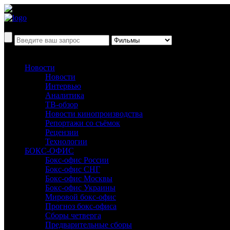
Новости
Новости
Интервью
Аналитика
ТВ-обзор
Новости кинопроизводства
Репортажи со съёмок
Рецензии
Технологии
БОКС-ОФИС
Бокс-офис России
Бокс-офис СНГ
Бокс-офис Москвы
Бокс-офис Украины
Мировой бокс-офис
Прогноз бокс-офиса
Сборы четверга
Предварительные сборы