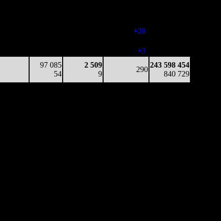
15 200
241
3 406
265
241 871 013
57
4
13
(
-16
)
834 098
28 804
59
4 882
293
242 617 190
98
6
17
(
+28
)
837 290
27 476
35
5 495
296
242 948 235
93
5
19
(
+3
)
838 469
97 085
2 509
243 598 454
290
54
9
840 729
Наработка
Наработка
Сеансы /
Тотал
на к/т
на сеанс
Сеансов
Цена билета
(сборы/
(сборы/
(сборы/
на к/т
зрители)
зрители)
зрители)
177 881
-
-
460
18 677 462
386
-
-
-
40 580
71 290
-
-
416
31 990 964
171
-
-
(
-44
)
75 472
45 519
-
-
405
38 558 279
112
-
-
(
-11
)
94 215