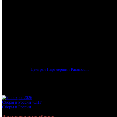
/
КРИК
КРИК
Дата начала проката в России:
13.01.2022
Кассовые сборы в России + СНГ на 20.03.2022:
243 598 454 руб
Посещаемость в России + СНГ на 20.03.2022:
840 729 зрит.
Кассовые сборы в России на 20.03.2022:
216 347 489 руб.
Посещаемость в России на 20.03.2022:
742 857 зрит.
Оригинальное название:
Scream
Дистрибьютор:
Централ Партнершип Paramount
Формат:
цифра
Жанр:
ужасы, триллер, детектив
Производство:
США
Хронометраж:
115 минут
Рейтинг МКРФ:
18+
Сборы в России+СНГ
Сборы в России
Распределение сборов