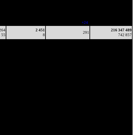
5
12
(
-33
)
740 470
39
3 633
244
216 081 252
13
15
(
-4
)
741 852
23
5 027
268
216 258 113
23
19
(
+24
)
742 542
264
2 451
216 347 489
291
55
8
742 857