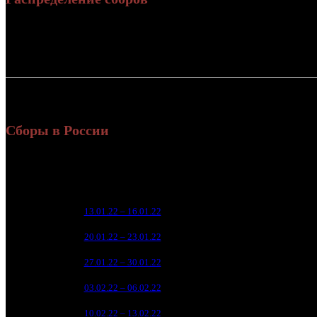
Россия:
2
СНГ:
Россия + СНГ
2
Сборы в России
Уикенд
Нед.
Уикенд
Место
(сборы /
зрители)
91 9
1
13.01.22 – 16.01.22
3
2
40 7
2
20.01.22 – 23.01.22
5
1
22 2
3
27.01.22 – 30.01.22
7
5 7
4
03.02.22 – 06.02.22
11
5
5
10.02.22 – 13.02.22
27