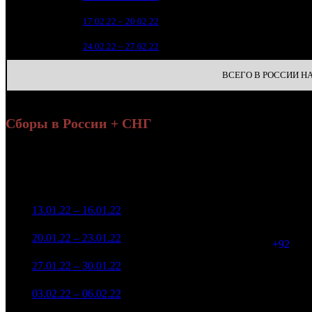
1
6
17.02.22 – 20.02.22
39
1
7
24.02.22 – 27.02.22
44
ВСЕГО В РОССИИ НА 
Сборы в России + СНГ
На
Уикенд
Нед.
Уикенд
Место
(сборы /
Изменение
К/т
(
зрители)
з
97 106 263
1
13.01.22 – 16.01.22
3
-
1 709
303 548
47 625 510
1 801
2
20.01.22 – 23.01.22
5
-50.96%
154 963
(
+92
)
26 371 380
1 458
3
27.01.22 – 30.01.22
6
-44.63%
85 916
(
-343
)
7 599 436
487
4
03.02.22 – 06.02.22
10
-71.18%
27 067
(
-971
)