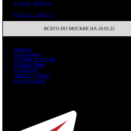
1 468 626
67
4
03.02.22 – 06.02.22
13
25,5%
4 714
(
-24
)
233 860
16
5
10.02.22 – 13.02.22
19
39,1%
858
(
-51
)
ВСЕГО ПО МОСКВЕ НА 20.02.22
Новости
БОКС-ОФИС
ГРАФИК РЕЛИЗОВ
СТАТИСТИКА
СОБЫТИЯ
ЛИКБЕЗ ДЛЯ К/Т
о КОМПАНИИ
Профессиональное издание о кинопрокате.
© 2012-2026
Телефон / факс +7-495-785-62-82