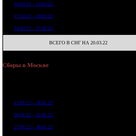
820 773
54
5
10.02.22 – 13.02.22
25
-89.2%
3 098
(
-433
)
288 036
10
6
17.02.22 – 20.02.22
36
-64.91%
984
(
-44
)
192 334
7
7
24.02.22 – 27.02.22
42
-33.23%
649
(
-3
)
ВСЕГО В СНГ НА 20.03.22
Сборы в Москве
Уикенд
Доля от сборов
Нед.
Уикенд
Место
(сборы /
К/т
в России
зрители)
18 677 462
1
13.01.22 – 16.01.22
2
20,3%
105
40 580
7 485 469
2
20.01.22 – 23.01.22
5
18,4%
105
17 986
4 142 229
91
3
27.01.22 – 30.01.22
7
18,6%
10 221
(
-14
)