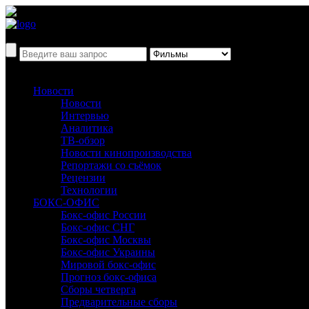
Новости
Новости
Интервью
Аналитика
ТВ-обзор
Новости кинопроизводства
Репортажи со съёмок
Рецензии
Технологии
БОКС-ОФИС
Бокс-офис России
Бокс-офис СНГ
Бокс-офис Москвы
Бокс-офис Украины
Мировой бокс-офис
Прогноз бокс-офиса
Сборы четверга
Предварительные сборы