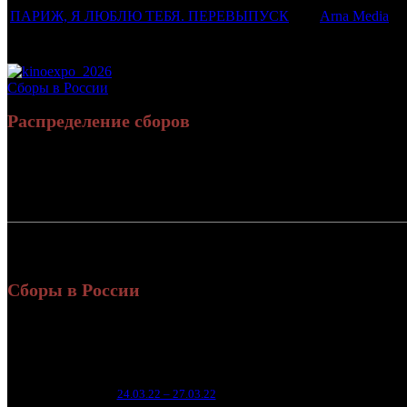
ПАРИЖ, Я ЛЮБЛЮ ТЕБЯ. ПЕРЕВЫПУСК
Arna Media
Потенциальный охват аудитории трейлера фильма
Просим сообщать в редакцию БК о найденых неточностях.
Сборы в России
Распределение сборов
Россия:
СНГ:
Россия + СНГ
Сборы в России
Уикен
Нед.
Уикенд
Место
(сборы
зрител
6
1
24.03.22 – 27.03.22
39