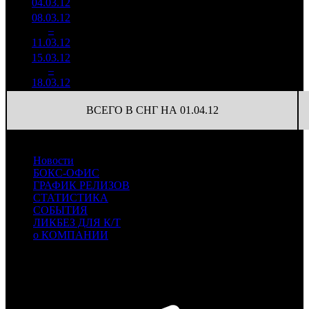
04.03.12
7 652
08.03.12
479 309
46
10 420
4
–
22
-54.12%
4 196
(
-32
)
91
11.03.12
15.03.12
185 205
15
12 347
5
–
23
-61.36%
1 745
(
-31
)
116
18.03.12
ВСЕГО В СНГ НА 01.04.12
Новости
БОКС-ОФИС
ГРАФИК РЕЛИЗОВ
СТАТИСТИКА
СОБЫТИЯ
ЛИКБЕЗ ДЛЯ К/Т
о КОМПАНИИ
Профессиональное издание о кинопрокате.
© 2012-2026
Телефон / факс +7-495-785-62-82