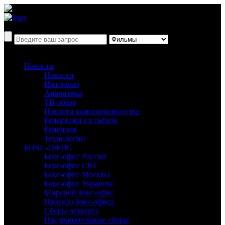
Новости
Новости
Интервью
Аналитика
ТВ-обзор
Новости кинопроизводства
Репортажи со съёмок
Рецензии
Технологии
БОКС-ОФИС
Бокс-офис России
Бокс-офис СНГ
Бокс-офис Москвы
Бокс-офис Украины
Мировой бокс-офис
Прогноз бокс-офиса
Сборы четверга
Предварительные сборы