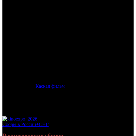
/
МАРТОВСКИЕ ИДЫ
МАРТОВСКИЕ ИДЫ
Дата начала проката в России:
16.02.2012
Кассовые сборы в России + СНГ на 01.04.2012:
14 553 812
руб.
Посещаемость в России + СНГ на 01.04.2012:
74 301 зрит.
Посещаемость СНГ на 01.04.2012:
74 301 зрит.
Дата начала проката в США:
07.10.2011
Оригинальное название:
The Ides Of March
Дистрибьютор:
Каскад фильм
Формат:
цифра
Жанр:
драма
Производство:
США
Хронометраж:
101 минут
Рейтинг МКРФ:
нет
Сборы в России+СНГ
Распределение сборов