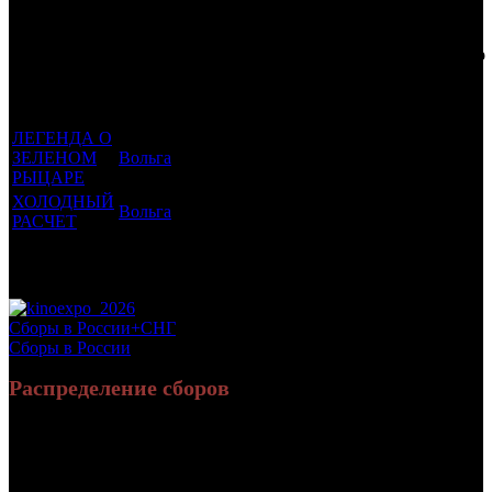
Фильмы, к
Кол-
которым
Возрастной
во
Количество
был
Дистрибьютор
рейтинг
недель
зрителей в
прикреплен
фильма
до
РФ, млн
трейлер
старта
ЛЕГЕНДА О
ЗЕЛЕНОМ
Вольга
16 +
23
0.123
РЫЦАРЕ
ХОЛОДНЫЙ
Вольга
18 +
19
0.046
РАСЧЕТ
Потенциальный охват аудитории трейлера
0.169
фильма
Просим сообщать в редакцию БК о найденых неточностях.
Сборы в России+СНГ
Сборы в России
Распределение сборов
12 348 019
29 322
Россия:
(90.1%)
(86.7%)
руб.
зрит.