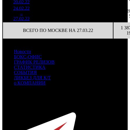
20.02.22
24.02.22
215 425
6
35 904
2
4
–
22
83,5%
371
(
-3
)
62
27.02.22
1 38
ВСЕГО ПО МОСКВЕ НА 27.03.22
1
Новости
БОКС-ОФИС
ГРАФИК РЕЛИЗОВ
СТАТИСТИКА
СОБЫТИЯ
ЛИКБЕЗ ДЛЯ К/Т
о КОМПАНИИ
Профессиональное издание о кинопрокате.
© 2012-2026
Телефон / факс +7-495-785-62-82