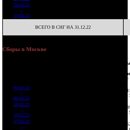
24.02.22
257 875
9
28 653
4
–
39
-59.41%
526
(
-9
)
58
27.02.22
ВСЕГО В СНГ НА 31.12.22
Сборы в Москве
Доля
Наработка
Сеанс
Уикенд
от
на к/т
/
Нед.
Уикенд
Место
(сборы /
сборов
К/т
(сборы/
Сеансо
зрители)
в
зрители)
на к/т
России
03.02.22
4 125
56 511
51
1
–
6
330
67,1%
73
92
06.02.22
6 688
10.02.22
1 204
29
41 539
13
2
–
11
629
71,1%
(
-44
)
73
13.02.22
2 117
17.02.22
533 356
9
59 262
5
3
–
16
84,0%
1 039
(
-20
)
115