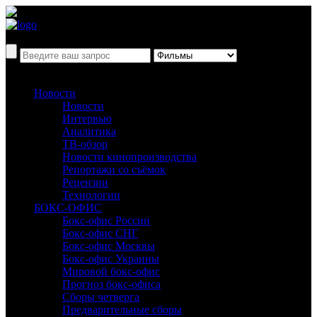
Новости
Новости
Интервью
Аналитика
ТВ-обзор
Новости кинопроизводства
Репортажи со съёмок
Рецензии
Технологии
БОКС-ОФИС
Бокс-офис России
Бокс-офис СНГ
Бокс-офис Москвы
Бокс-офис Украины
Мировой бокс-офис
Прогноз бокс-офиса
Сборы четверга
Предварительные сборы