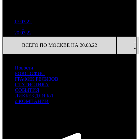
К/
на к/т
/
Нед.
Уикенд
Место
(сборы /
сборов
т
(сборы/
Сеансов
зрители)
в
зрители)
на к/т
России
17.03.22
2 251
22 973
-
1
–
7
354
19,4%
98
44
-
20.03.22
4 354
-
ВСЕГО ПО МОСКВЕ НА 20.03.22
-
Новости
БОКС-ОФИС
ГРАФИК РЕЛИЗОВ
СТАТИСТИКА
СОБЫТИЯ
ЛИКБЕЗ ДЛЯ К/Т
о КОМПАНИИ
Профессиональное издание о кинопрокате.
© 2012-2026
Телефон / факс +7-495-785-62-82