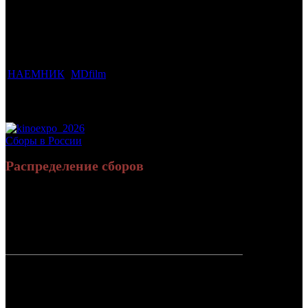
Фильмы, к
Кол-
которым
Возрастной
во
Количество
был
Дистрибьютор
рейтинг
недель
зрителей в
прикреплен
фильма
до
РФ, млн
трейлер
старта
НАЕМНИК
MDfilm
18 +
1
0.152
Потенциальный охват аудитории трейлера
0.152
фильма
Просим сообщать в редакцию БК о найденых неточностях.
Сборы в России
Распределение сборов
24 882 086
79 000
Россия:
(100%)
(100%)
руб.
зрит.
СНГ:
0 руб.
(0%)
0 зрит.
(0%)
Россия +
24 882 086
79 000
СНГ
руб.
зрит.
или $230
283