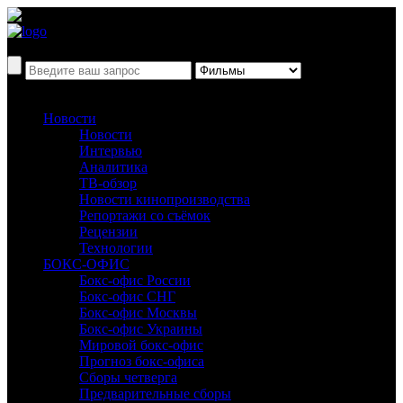
Новости
Новости
Интервью
Аналитика
ТВ-обзор
Новости кинопроизводства
Репортажи со съёмок
Рецензии
Технологии
БОКС-ОФИС
Бокс-офис России
Бокс-офис СНГ
Бокс-офис Москвы
Бокс-офис Украины
Мировой бокс-офис
Прогноз бокс-офиса
Сборы четверга
Предварительные сборы