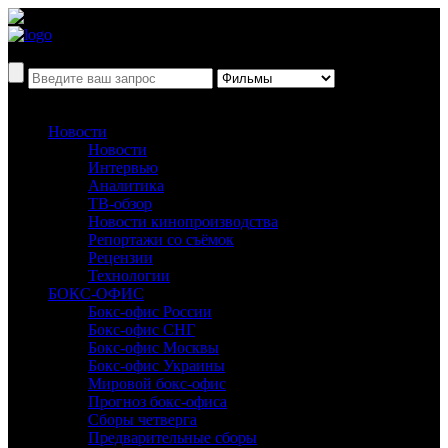
Новости
Новости
Интервью
Аналитика
ТВ-обзор
Новости кинопроизводства
Репортажи со съёмок
Рецензии
Технологии
БОКС-ОФИС
Бокс-офис России
Бокс-офис СНГ
Бокс-офис Москвы
Бокс-офис Украины
Мировой бокс-офис
Прогноз бокс-офиса
Сборы четверга
Предварительные сборы