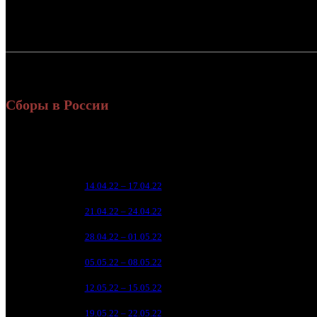
Россия:
СНГ:
Россия + СНГ
Сборы в России
Уикенд
Нед.
Уикенд
Место
(сборы /
зрители
20 1
1
14.04.22 – 17.04.22
5
11 
2
21.04.22 – 24.04.22
6
3 
3
28.04.22 – 01.05.22
13
1 
4
05.05.22 – 08.05.22
17
4
5
12.05.22 – 15.05.22
28
3
6
19.05.22 – 22.05.22
28