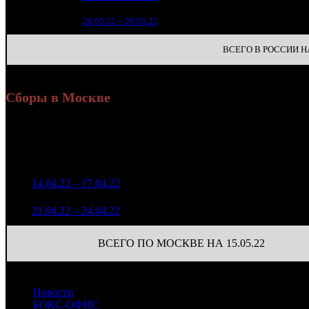
2
7
26.05.22 – 29.05.22
38
ВСЕГО В РОССИИ НА
Сборы в Москве
Н
Уикенд
Доля от сборов
Нед.
Уикенд
Место
(сборы /
К/т
в России
зрители)
2 573 378
1
14.04.22 – 17.04.22
5
12,8%
73
6 242
1 310 723
67
2
21.04.22 – 24.04.22
9
11,6%
3 187
(
-6
)
ВСЕГО ПО МОСКВЕ НА 15.05.22
Новости
БОКС-ОФИС