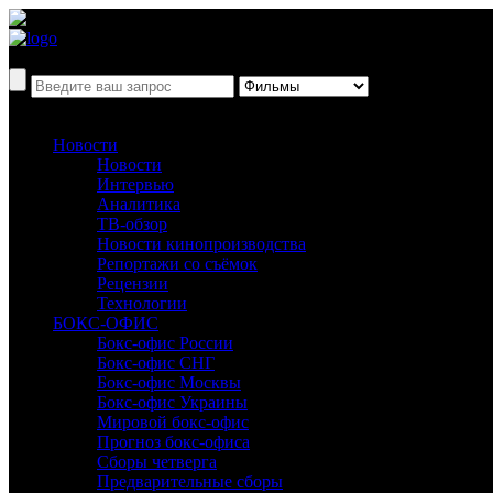
Новости
Новости
Интервью
Аналитика
ТВ-обзор
Новости кинопроизводства
Репортажи со съёмок
Рецензии
Технологии
БОКС-ОФИС
Бокс-офис России
Бокс-офис СНГ
Бокс-офис Москвы
Бокс-офис Украины
Мировой бокс-офис
Прогноз бокс-офиса
Сборы четверга
Предварительные сборы