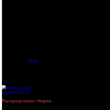
/
РОДИТЕЛИ СТРОГОГО РЕЖИМА
РОДИТЕЛИ СТРОГОГО РЕ
Дата начала проката в России:
14.04.2022
Кассовые сборы в России + СНГ на 12.06.2022:
51 848 071 руб.
Посещаемость в России + СНГ на 12.06.2022:
185 409 зрит.
Кассовые сборы в России на 12.06.2022:
51 848 071 руб.
Посещаемость в России на 12.06.2022:
185 409 зрит.
Дистрибьютор:
MVK
Формат:
цифра
Жанр:
комедия
Производство:
Россия
Хронометраж:
76 минут
Рейтинг МКРФ:
1000+
Сборы в России
Распределение сборов