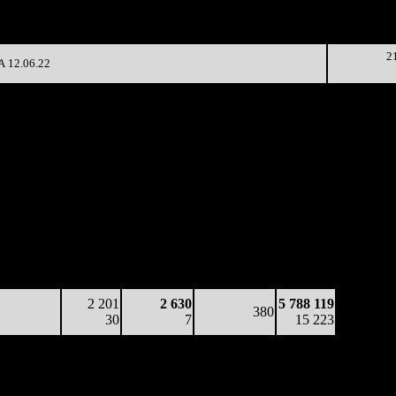
1 281
(
-31
)
29
59 632
38
6 832
-25.85%
975
(
-6
)
26
2
 12.06.22
аработка
Наработка
Сеансы /
Тотал
на к/т
на сеанс
Сеансов
Цена билета
(сборы/
(сборы/
(сборы/
на к/т
зрители)
зрители)
зрители)
35 252
589
4 369
412
2 573 378
86
8
11
-
6 242
19 563
467
2 807
411
4 479 660
48
7
7
(
-1
)
11 506
2 201
2 630
5 788 119
380
30
7
15 223