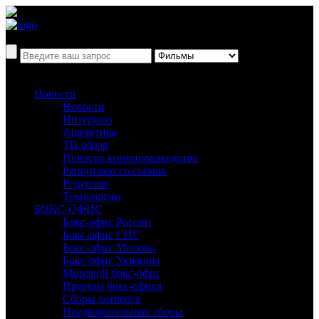
Новости
Новости
Интервью
Аналитика
ТВ-обзор
Новости кинопроизводства
Репортажи со съёмок
Рецензии
Технологии
БОКС-ОФИС
Бокс-офис России
Бокс-офис СНГ
Бокс-офис Москвы
Бокс-офис Украины
Мировой бокс-офис
Прогноз бокс-офиса
Сборы четверга
Предварительные сборы