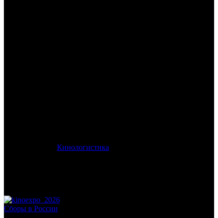
/
АПГРЕЙД. ЦИФРОВОЙ СОЛДАТ
АПГРЕЙД. ЦИФРОВОЙ
СОЛДАТ
Дата начала проката в России:
13.10.2022
Кассовые сборы в России + СНГ на 06.11.2022:
600 446 руб.
Посещаемость в России + СНГ на 06.11.2022:
2 440 зрит.
Кассовые сборы в России на 06.11.2022:
600 446 руб.
Посещаемость в России на 06.11.2022:
2 440 зрит.
Оригинальное название:
VR Fighter
Дистрибьютор:
Кинологистика
Формат:
цифра
Жанр:
экшн, фантастика, боевик
Производство:
Китай
Хронометраж:
86 минут
Рейтинг МКРФ:
16+
Сборы в России