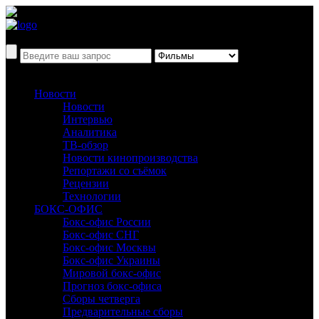
Новости
Новости
Интервью
Аналитика
ТВ-обзор
Новости кинопроизводства
Репортажи со съёмок
Рецензии
Технологии
БОКС-ОФИС
Бокс-офис России
Бокс-офис СНГ
Бокс-офис Москвы
Бокс-офис Украины
Мировой бокс-офис
Прогноз бокс-офиса
Сборы четверга
Предварительные сборы