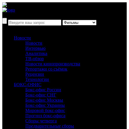
Новости
Новости
Интервью
Аналитика
ТВ-обзор
Новости кинопроизводства
Репортажи со съёмок
Рецензии
Технологии
БОКС-ОФИС
Бокс-офис России
Бокс-офис СНГ
Бокс-офис Москвы
Бокс-офис Украины
Мировой бокс-офис
Прогноз бокс-офиса
Сборы четверга
Предварительные сборы