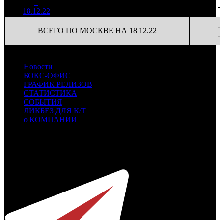
3
–
10
828
21,7%
(
-7
)
93
-
18.12.22
3 540
-
ВСЕГО ПО МОСКВЕ НА 18.12.22
-
Новости
БОКС-ОФИС
ГРАФИК РЕЛИЗОВ
СТАТИСТИКА
СОБЫТИЯ
ЛИКБЕЗ ДЛЯ К/Т
о КОМПАНИИ
Профессиональное издание о кинопрокате.
© 2012-2026
Телефон / факс +7-495-785-62-82