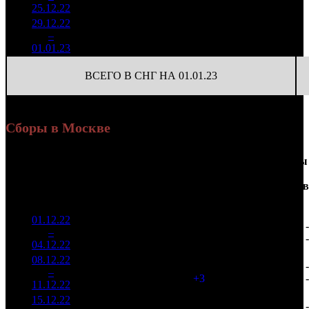
(
-580
)
84
25.12.22
14 228
29.12.22
6 047
150
40 319
5
–
13
894
+28.72%
(
-19
)
175
01.01.23
26 264
ВСЕГО В СНГ НА 01.01.23
Сборы в Москве
Доля
Наработка
Сеансы
Уикенд
от
на к/т
/
Нед.
Уикенд
Место
(сборы /
сборов
К/т
(сборы/
Сеансов
зрители)
в
зрители)
на к/т
России
01.12.22
1 573
37 465
-
1
–
8
520
12,2%
42
95
-
04.12.22
3 999
08.12.22
1 763
45
39 200
-
2
–
8
992
17,5%
(
+3
)
99
-
11.12.22
4 473
15.12.22
1 423
38
37 469
-