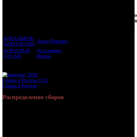
Кол-
Фильмы, к
Возрастной
во
Количеств
которым был
Дистрибьютор
рейтинг
недель
зрителей 
прикреплен
фильма
до
РФ, млн
трейлер
старта
ИДЕАЛЬНОЕ
Уорлд Пикчерз
16 +
1
0.012
ОГРАБЛЕНИЕ
КОРАБЛЬ В
Экспонента
18 +
1
0.092
ПУСАН
Фильм
Потенциальный охват аудитории трейлера фильма
0.103
Просим сообщать в редакцию БК о найденых неточностях.
Сборы в России+СНГ
Сборы в России
Распределение сборов
58 420 827
190 374
Россия:
(95.6%)
(92.3%)
руб.
зрит.
2 669 314
15 916
СНГ:
(4.4%)
(7.7%)
руб.
зрит.