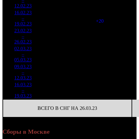
1
–
5
483
-
948
160
12.02.23
151 755
16.02.23
25 392
968
26 232
2
–
8
793
-45.55%
(
+20
)
91
19.02.23
88 031
23.02.23
19 677
515
38 208
3
–
12
079
-22.51%
(
-453
)
126
26.02.23
64 789
02.03.23
2 980
197
15 132
4
–
23
956
-84.85%
(
-318
)
55
05.03.23
10 913
09.03.23
752 165
65
11 572
5
–
31
-74.77%
2 683
(
-132
)
41
12.03.23
16.03.23
219 912
16
13 745
6
–
46
-70.76%
917
(
-49
)
57
19.03.23
ВСЕГО В СНГ НА 26.03.23
Сборы в Москве