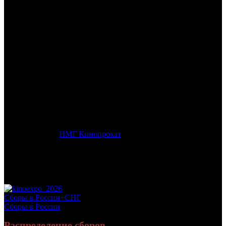
/
БЫТЬ
БЫТЬ
Дата начала проката в России:
09.02.2023
Кассовые сборы в России + СНГ на 26.03.2023:
123 085 908
руб.
Посещаемость в России + СНГ на 26.03.2023:
435 812 зрит.
Кассовые сборы в России на 26.03.2023:
122 345 495 руб.
Посещаемость в России на 26.03.2023:
432 210 зрит.
Дистрибьютор:
НМГ Кинопрокат
Формат:
цифра
Жанр:
комедия, приключения
Производство:
Россия
Хронометраж:
114 минут
Рейтинг МКРФ:
12+
Сборы в России+СНГ
Сборы в России
Распределение сборов