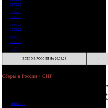
23.02.23
19 616
508
38 615
-
3
–
11
346
-22.44%
(
-434
)
127
-
26.02.23
64 415
02.03.23
2 968
106
28 005
-
4
–
19
563
-84.87%
(
-402
)
102
-
05.03.23
10 777
09.03.23
752 165
65
11 572
-
5
–
28
-74.66%
2 683
(
-41
)
41
-
12.03.23
16.03.23
219 912
16
13 745
-
6
–
43
-70.76%
917
(
-49
)
57
-
19.03.23
ВСЕГО В РОССИИ НА 26.03.23
-
Сборы в России + СНГ
Наработка
Се
Уикенд
на к/т
Нед.
Уикенд
Место
(сборы /
Изменение
К/т
(сборы/
Се
зрители)
зрители)
н
09.02.23
46 636
49 195