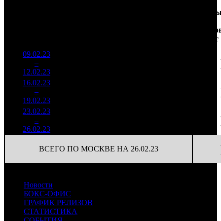
Доля
Наработка
Сеанс
Уикенд
от
на к/т
/
Нед.
Уикенд
Место
(сборы /
сборов
К/т
(сборы/
Сеансо
зрители)
в
зрители)
на к/т
России
09.02.23
5 125
56 326
1
–
8
633
11,1%
91
131
12.02.23
11 922
16.02.23
1 957
88
22 241
2
–
13
210
7,7%
(
-3
)
59
19.02.23
5 185
23.02.23
1 464
47
31 154
3
–
14
255
7,5%
(
-41
)
91
26.02.23
4 300
ВСЕГО ПО МОСКВЕ НА 26.02.23
Новости
БОКС-ОФИС
ГРАФИК РЕЛИЗОВ
СТАТИСТИКА
СОБЫТИЯ