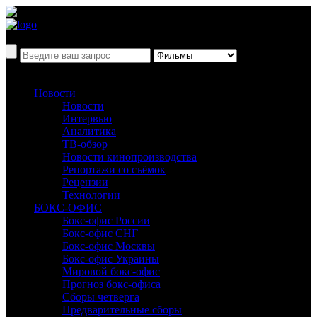
Новости
Новости
Интервью
Аналитика
ТВ-обзор
Новости кинопроизводства
Репортажи со съёмок
Рецензии
Технологии
БОКС-ОФИС
Бокс-офис России
Бокс-офис СНГ
Бокс-офис Москвы
Бокс-офис Украины
Мировой бокс-офис
Прогноз бокс-офиса
Сборы четверга
Предварительные сборы