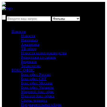
Новости
Новости
Интервью
Аналитика
ТВ-обзор
Новости кинопроизводства
Репортажи со съёмок
Рецензии
Технологии
БОКС-ОФИС
Бокс-офис России
Бокс-офис СНГ
Бокс-офис Москвы
Бокс-офис Украины
Мировой бокс-офис
Прогноз бокс-офиса
Сборы четверга
Предварительные сборы