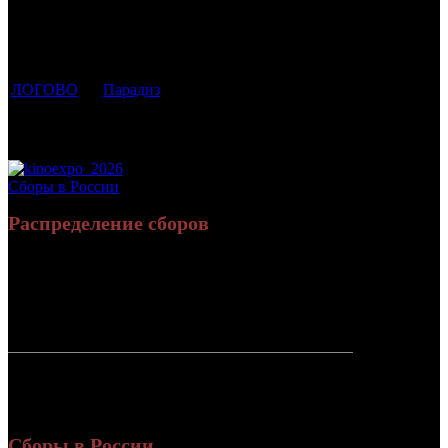
которым
Возрастной
во
Количество
был
Дистрибьютор
рейтинг
недель
зрителей в
прикреплен
фильма
до
РФ, млн
трейлер
старта
ЛОГОВО
Парадиз
18 +
6
0.027
Потенциальный охват аудитории трейлера
0.027
фильма
Просим сообщать в редакцию БК о найденых неточностях.
Сборы в России
Распределение сборов
5 918 537
19 400
Россия:
(100%)
(100%)
руб.
зрит.
СНГ:
0 руб.
(0%)
0 зрит.
(0%)
Россия +
5 918 537
19 400
СНГ
руб.
зрит.
или $84 142
Сборы в России