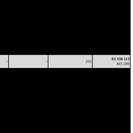
-
-
206
70 206 285
-
-
(
-16
)
336 062
-
-
200
81 821 931
-
-
(
-6
)
398 047
2 343
1 181
188
88 014 415
4
6
(
-12
)
434 067
1 070
1 270
184
90 596 596
5
7
(
-4
)
449 333
614
1 143
183
91 846 929
4
6
(
-1
)
456 648
93 336 113
-
-
201
465 286