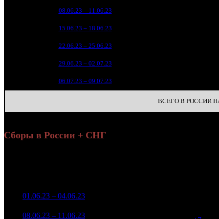
15 2
2
08.06.23 – 11.06.23
7
6 
3
15.06.23 – 18.06.23
11
2 
4
22.06.23 – 25.06.23
18
1 
5
29.06.23 – 02.07.23
22
7
6
06.07.23 – 09.07.23
28
ВСЕГО В РОССИИ НА
Сборы в России + СНГ
На
Уикенд
Нед.
Уикенд
Место
(сборы /
Изменение
К/т
(
зрители)
з
41 095 892
1
01.06.23 – 04.06.23
5
-
1 941
185 564
16 673 615
1 948
2
08.06.23 – 11.06.23
8
-59.43%