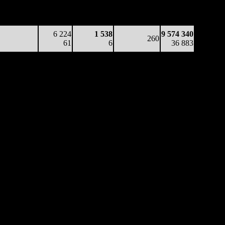
6 111
-
-
259
8 696 318
24
-
-
(
-20
)
32 035
6 224
1 538
9 574 340
260
61
6
36 883