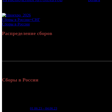
Потенциальный охват аудитории трейлера фильма
Просим сообщать в редакцию БК о найденых неточностях.
Сборы в России+СНГ
Сборы в России
Распределение сборов
Россия:
СНГ:
Россия + СНГ
Сборы в России
Уикенд
Нед.
Уикенд
Место
(сборы /
зрители
38 8
1
01.06.23 – 04.06.23
5
1