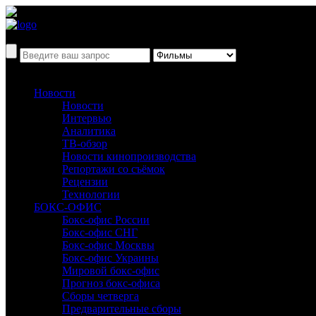
Новости
Новости
Интервью
Аналитика
ТВ-обзор
Новости кинопроизводства
Репортажи со съёмок
Рецензии
Технологии
БОКС-ОФИС
Бокс-офис России
Бокс-офис СНГ
Бокс-офис Москвы
Бокс-офис Украины
Мировой бокс-офис
Прогноз бокс-офиса
Сборы четверга
Предварительные сборы