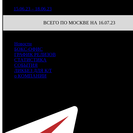
531 630
87
3
15.06.23 – 18.06.23
14
7,8%
2 050
(
-15
)
ВСЕГО ПО МОСКВЕ НА 16.07.23
Новости
БОКС-ОФИС
ГРАФИК РЕЛИЗОВ
СТАТИСТИКА
СОБЫТИЯ
ЛИКБЕЗ ДЛЯ К/Т
о КОМПАНИИ
Профессиональное издание о кинопрокате.
© 2012-2026
Телефон / факс +7-495-785-62-82