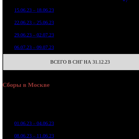
80 366
(
+7
)
7 558 667
1 252
3
15.06.23 – 18.06.23
14
-54.67%
37 712
(
-696
)
2 916 961
578
4
22.06.23 – 25.06.23
22
-61.41%
15 357
(
-674
)
1 406 924
234
5
29.06.23 – 02.07.23
28
-51.77%
7 610
(
-344
)
788 108
147
6
06.07.23 – 09.07.23
33
-43.98%
4 222
(
-87
)
ВСЕГО В СНГ НА 31.12.23
Сборы в Москве
Уикенд
Доля от сборов
Нед.
Уикенд
Место
(сборы /
К/т
в России
зрители)
5 011 979
1
01.06.23 – 04.06.23
6
12,9%
102
17 191
1 327 770
2
08.06.23 – 11.06.23
11
8,7%
102
4 764