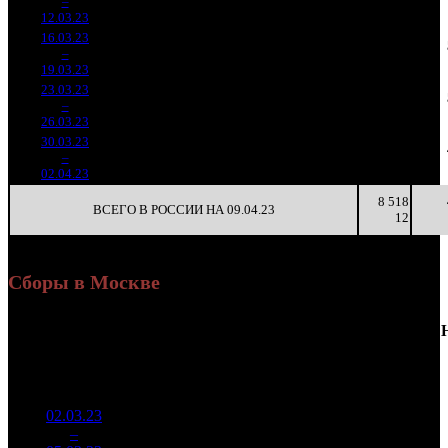
2
–
10
517
-39.2%
(
-251
)
58
4
12.03.23
25 189
16.03.23
3 337
141
23 673
608
3
–
16
890
-58.78%
(
-295
)
71
4
19.03.23
10 072
23.03.23
1 603
72
22 270
286
4
–
21
454
-51.96%
(
-69
)
67
4
26.03.23
4 858
30.03.23
548 958
36
15 249
135
5
–
29
-65.76%
1 605
(
-36
)
45
4
02.04.23
8 518
ВСЕГО В РОССИИ НА 09.04.23
12
Сборы в Москве
Доля
Наработка
Сеансы
Уикенд
от
К/
на к/т
/
Нед.
Уикенд
Место
(сборы /
сборов
т
(сборы/
Сеансов
зрители)
в
зрители)
на к/т
России
02.03.23
2 029
42 285
-
1
–
9
667
15,2%
48
99
-