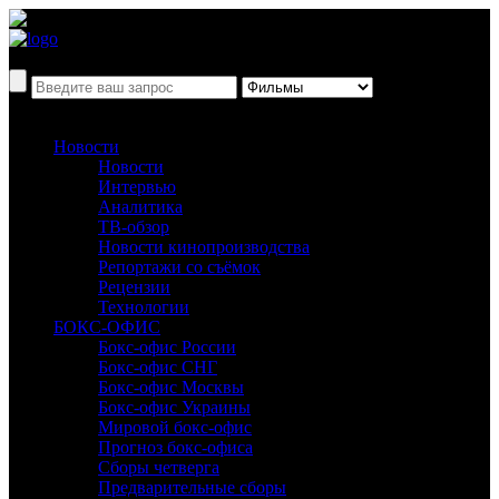
Новости
Новости
Интервью
Аналитика
ТВ-обзор
Новости кинопроизводства
Репортажи со съёмок
Рецензии
Технологии
БОКС-ОФИС
Бокс-офис России
Бокс-офис СНГ
Бокс-офис Москвы
Бокс-офис Украины
Мировой бокс-офис
Прогноз бокс-офиса
Сборы четверга
Предварительные сборы