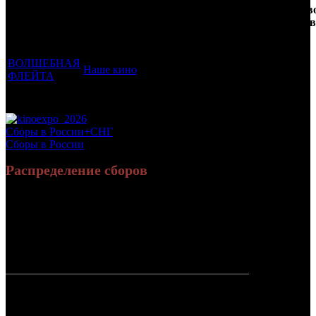
Фильмы, к
Возрастной
во
Количеств
которым был
Дистрибьютор
рейтинг
недель
зрителей в
прикреплен
фильма
до
РФ, млн
трейлер
старта
ВОЛШЕБНАЯ
Наше кино
6 +
1
0.064
ФЛЕЙТА
Потенциальный охват аудитории трейлера фильма
0.064
Просим сообщать в редакцию БК о найденых неточностях.
Сборы в России+СНГ
Сборы в России
Распределение сборов
27 702 260
107 524
Россия:
(98.2%)
(97%)
руб.
зрит.
3 347
СНГ:
518 242 руб.
(1.8%)
(3%)
зрит.
Россия +
28 220 502
110 871
СНГ
руб.
зрит.
или $355