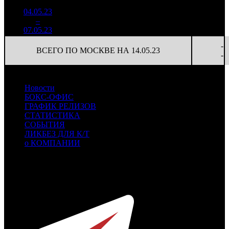
России
04.05.23
803 293
9 796
-
1
–
11
7,2%
82
1 906
23
-
07.05.23
-
ВСЕГО ПО МОСКВЕ НА 14.05.23
-
Новости
БОКС-ОФИС
ГРАФИК РЕЛИЗОВ
СТАТИСТИКА
СОБЫТИЯ
ЛИКБЕЗ ДЛЯ К/Т
о КОМПАНИИ
Профессиональное издание о кинопрокате.
© 2012-2026
Телефон / факс +7-495-785-62-82