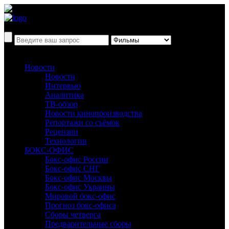
Новости
Новости
Интервью
Аналитика
ТВ-обзор
Новости кинопроизводства
Репортажи со съёмок
Рецензии
Технологии
БОКС-ОФИС
Бокс-офис России
Бокс-офис СНГ
Бокс-офис Москвы
Бокс-офис Украины
Мировой бокс-офис
Прогноз бокс-офиса
Сборы четверга
Предварительные сборы