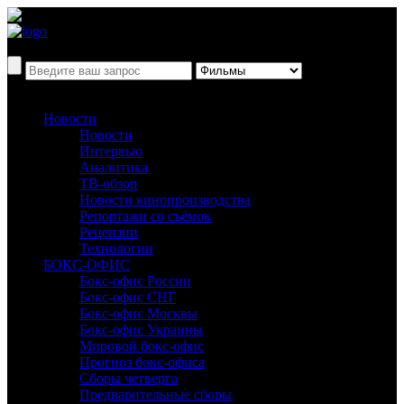
Новости
Новости
Интервью
Аналитика
ТВ-обзор
Новости кинопроизводства
Репортажи со съёмок
Рецензии
Технологии
БОКС-ОФИС
Бокс-офис России
Бокс-офис СНГ
Бокс-офис Москвы
Бокс-офис Украины
Мировой бокс-офис
Прогноз бокс-офиса
Сборы четверга
Предварительные сборы