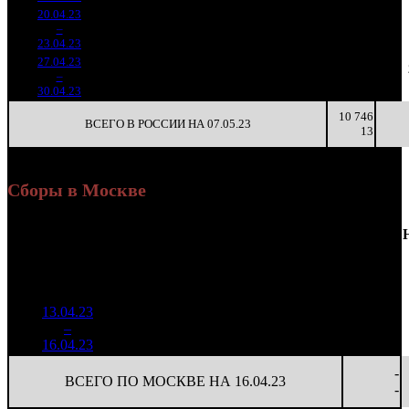
20.04.23
2 606
486
5 364
1 329
2
–
14
942
-77.29%
(
-358
)
17
3
23.04.23
8 037
27.04.23
476 259
94
5 067
238
3
–
30
-81.73%
1 459
(
-392
)
16
3
30.04.23
10 746
ВСЕГО В РОССИИ НА 07.05.23
13
Сборы в Москве
Доля
Наработка
Сеансы
Уикенд
от
К/
на к/т
/
Нед.
Уикенд
Место
(сборы /
сборов
т
(сборы/
Сеансов
зрители)
в
зрители)
на к/т
России
13.04.23
2 462
37 880
-
1
–
6
175
21,4%
65
79
-
16.04.23
5 126
-
ВСЕГО ПО МОСКВЕ НА 16.04.23
-