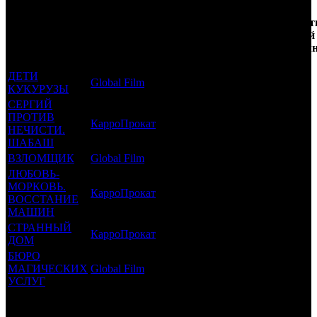
Кол-
Фильмы, к
Возрастной
во
Количест
которым был
Дистрибьютор
рейтинг
недель
зрителей
прикреплен
фильма
до
РФ, мл
трейлер
старта
ДЕТИ
Global Film
18 +
4
0.062
КУКУРУЗЫ
СЕРГИЙ
ПРОТИВ
КарроПрокат
18 +
4
0.047
НЕЧИСТИ.
ШАБАШ
ВЗЛОМЩИК
Global Film
18 +
2
0.015
ЛЮБОВЬ-
МОРКОВЬ.
КарроПрокат
16 +
2
0.169
ВОССТАНИЕ
МАШИН
СТРАННЫЙ
КарроПрокат
16 +
1
0.007
ДОМ
БЮРО
МАГИЧЕСКИХ
Global Film
12 +
1
0.151
УСЛУГ
Потенциальный охват аудитории трейлера фильма
0.451
Просим сообщать в редакцию БК о найденых неточностях.