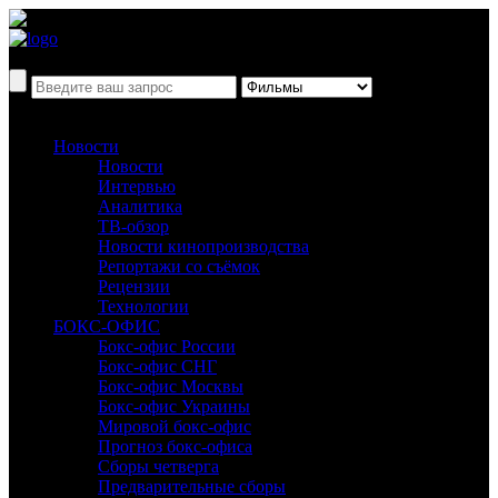
Новости
Новости
Интервью
Аналитика
ТВ-обзор
Новости кинопроизводства
Репортажи со съёмок
Рецензии
Технологии
БОКС-ОФИС
Бокс-офис России
Бокс-офис СНГ
Бокс-офис Москвы
Бокс-офис Украины
Мировой бокс-офис
Прогноз бокс-офиса
Сборы четверга
Предварительные сборы