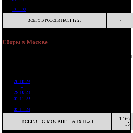
09.11.23
581 303
99
5 872
231
3
–
34
-90.93%
1 941
(
-758
)
20
2
12.11.23
ВСЕГО В РОССИИ НА 31.12.23
-
Сборы в Москве
Доля
Наработка
Сеансы
Уикенд
от
К/
на к/т
/
Нед.
Уикенд
Место
(сборы /
сборов
т
(сборы/
Сеансов
зрители)
в
зрители)
на к/т
России
26.10.23
2 580
33 511
429
1
–
7
344
18,9%
77
68
6
29.10.23
5 208
02.11.23
1 022
13 275
226
2
–
13
198
16,0%
77
31
3
05.11.23
2 417
1 166
ВСЕГО ПО МОСКВЕ НА 19.11.23
15