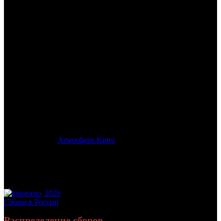
/
ЛУКАВЫЙ
ЛУКАВЫЙ
Дата начала проката в России:
26.10.2023
Кассовые сборы в России + СНГ на 31.12.2023:
30 064 612
руб.
Посещаемость в России + СНГ на 31.12.2023:
92 944 зрит.
Кассовые сборы в России на 31.12.2023:
30 064 612 руб.
Посещаемость в России на 31.12.2023:
92 944 зрит.
Оригинальное название:
Lord of Misrule
Дистрибьютор:
Атмосфера Кино
Формат:
цифра
Жанр:
ужасы
Производство:
США
Хронометраж:
104 минут
Рейтинг МКРФ:
18+
Сборы в России
Распределение сборов