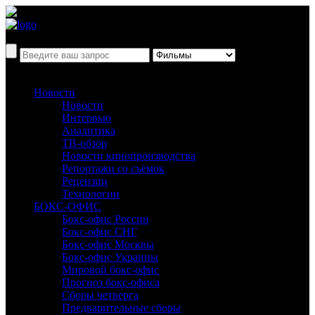
Новости
Новости
Интервью
Аналитика
ТВ-обзор
Новости кинопроизводства
Репортажи со съёмок
Рецензии
Технологии
БОКС-ОФИС
Бокс-офис России
Бокс-офис СНГ
Бокс-офис Москвы
Бокс-офис Украины
Мировой бокс-офис
Прогноз бокс-офиса
Сборы четверга
Предварительные сборы