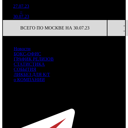
27.07.23
1 600
24 243
-
1
–
9
038
12,9%
66
57
-
30.07.23
3 755
-
ВСЕГО ПО МОСКВЕ НА 30.07.23
-
Новости
БОКС-ОФИС
ГРАФИК РЕЛИЗОВ
СТАТИСТИКА
СОБЫТИЯ
ЛИКБЕЗ ДЛЯ К/Т
о КОМПАНИИ
Профессиональное издание о кинопрокате.
© 2012-2026
Телефон / факс +7-495-785-62-82