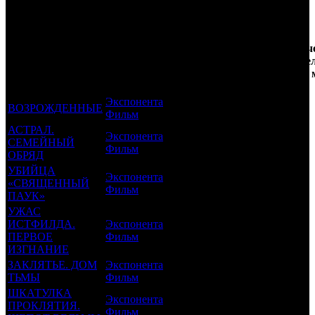
Трейлеринг
Кол-
Фильмы, к
Возрастной
во
Колич
которым был
Дистрибьютор
рейтинг
недель
зрите
прикреплен
фильма
до
РФ, 
трейлер
старта
Экспонента
ВОЗРОЖДЕННЫЕ
16 +
13
0.041
Фильм
АСТРАЛ.
Экспонента
СЕМЕЙНЫЙ
16 +
12
0.081
Фильм
ОБРЯД
УБИЙЦА
Экспонента
«СВЯЩЕННЫЙ
18 +
11
0.003
Фильм
ПАУК»
УЖАС
ИСТФИЛДА.
Экспонента
18 +
9
0.026
ПЕРВОЕ
Фильм
ИЗГНАНИЕ
ЗАКЛЯТЬЕ. ДОМ
Экспонента
18 +
7
0.091
ТЬМЫ
Фильм
ШКАТУЛКА
Экспонента
ПРОКЛЯТИЯ.
18 +
5
0.085
Фильм