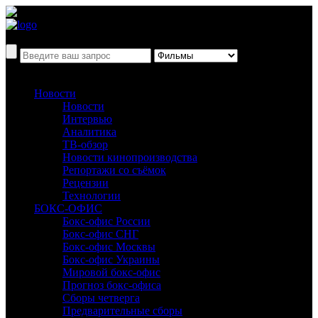
Новости
Новости
Интервью
Аналитика
ТВ-обзор
Новости кинопроизводства
Репортажи со съёмок
Рецензии
Технологии
БОКС-ОФИС
Бокс-офис России
Бокс-офис СНГ
Бокс-офис Москвы
Бокс-офис Украины
Мировой бокс-офис
Прогноз бокс-офиса
Сборы четверга
Предварительные сборы