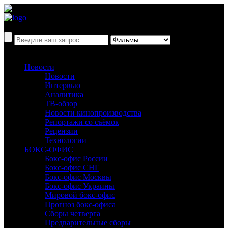
Новости
Новости
Интервью
Аналитика
ТВ-обзор
Новости кинопроизводства
Репортажи со съёмок
Рецензии
Технологии
БОКС-ОФИС
Бокс-офис России
Бокс-офис СНГ
Бокс-офис Москвы
Бокс-офис Украины
Мировой бокс-офис
Прогноз бокс-офиса
Сборы четверга
Предварительные сборы