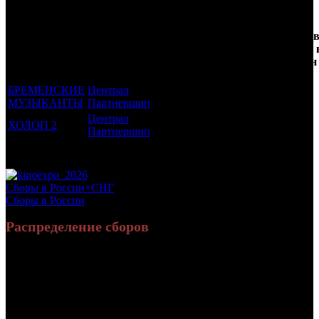
Кол-
Фильмы, к
Возрастной
во
Количест
которым был
Дистрибьютор
рейтинг
недель
зрителей 
прикреплен
фильма
до
РФ, млн
трейлер
старта
БРЕМЕНСКИЕ
Централ
6 +
1
8.445
МУЗЫКАНТЫ
Партнершип
Централ
ХОЛОП 2
12 +
1
9.865
Партнершип
Потенциальный охват аудитории трейлера фильма
18.31
Просим сообщать в редакцию БК о найденых неточностях.
Сборы в России+СНГ
Сборы в России
Распределение сборов
17 304 019
71 884
Россия:
(90%)
(90.9%)
руб.
зрит.
1 933 021
7 230
СНГ:
(10%)
(9.1%)
руб.
зрит.