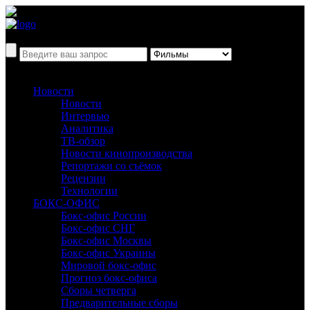
Новости
Новости
Интервью
Аналитика
ТВ-обзор
Новости кинопроизводства
Репортажи со съёмок
Рецензии
Технологии
БОКС-ОФИС
Бокс-офис России
Бокс-офис СНГ
Бокс-офис Москвы
Бокс-офис Украины
Мировой бокс-офис
Прогноз бокс-офиса
Сборы четверга
Предварительные сборы