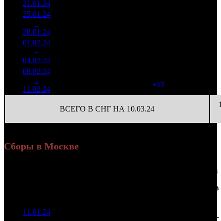
21.01.24
21 489
25.01.24
766 811
128
5 991
3
–
28
-84.54%
3 293
(
-776
)
26
28.01.24
01.02.24
239 170
32
7 474
4
–
38
-68.81%
862
(
-96
)
27
04.02.24
08.02.24
1 180
104
11 352
5
–
23
610
+393.63%
(
+72
)
42
11.02.24
4 318
ВСЕГО В СНГ НА 10.03.24
Сборы в Москве
Доля
Наработка
Сеансы
Уикенд
от
К/
на к/т
/
Нед.
Уикенд
Место
(сборы /
сборов
т
(сборы/
Сеансов
зрители)
в
зрители)
на к/т
России
11.01.24
1 356
17 168
-
1
–
10
269
14,9%
79