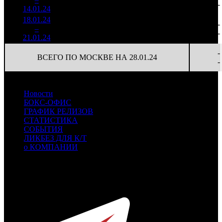
51
-
14.01.24
4 056
18.01.24
570 867
70
8 155
-
2
–
13
11,8%
1 996
(
-9
)
29
-
21.01.24
-
ВСЕГО ПО МОСКВЕ НА 28.01.24
-
Новости
БОКС-ОФИС
ГРАФИК РЕЛИЗОВ
СТАТИСТИКА
СОБЫТИЯ
ЛИКБЕЗ ДЛЯ К/Т
о КОМПАНИИ
Профессиональное издание о кинопрокате.
© 2012-2026
Телефон / факс +7-495-785-62-82