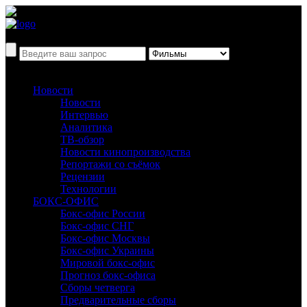
Новости
Новости
Интервью
Аналитика
ТВ-обзор
Новости кинопроизводства
Репортажи со съёмок
Рецензии
Технологии
БОКС-ОФИС
Бокс-офис России
Бокс-офис СНГ
Бокс-офис Москвы
Бокс-офис Украины
Мировой бокс-офис
Прогноз бокс-офиса
Сборы четверга
Предварительные сборы