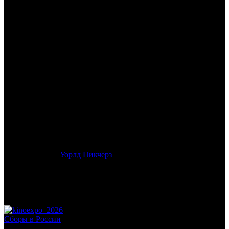
/
СОБАЧЬЯ ЖИЗНЬ: ДРУЗЬЯ НАВЕК
СОБАЧЬЯ ЖИЗНЬ: ДРУЗЬЯ
НАВЕК
Дата начала проката в России:
11.04.2024
Кассовые сборы в России + СНГ на 28.04.2024:
5 771 347 руб.
Посещаемость в России + СНГ на 28.04.2024:
21 279 зрит.
Кассовые сборы в России на 28.04.2024:
5 771 347 руб.
Посещаемость в России на 28.04.2024:
21 279 зрит.
Оригинальное название:
So Long for Love
Дистрибьютор:
Уорлд Пикчерз
Формат:
цифра
Жанр:
приключения, семейный
Производство:
Китай
Хронометраж:
105 минут
Рейтинг МКРФ:
12+
Сборы в России