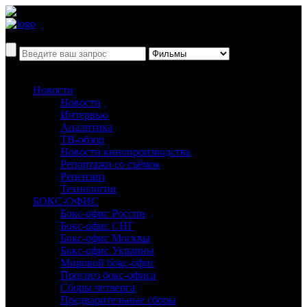
Новости
Новости
Интервью
Аналитика
ТВ-обзор
Новости кинопроизводства
Репортажи со съёмок
Рецензии
Технологии
БОКС-ОФИС
Бокс-офис России
Бокс-офис СНГ
Бокс-офис Москвы
Бокс-офис Украины
Мировой бокс-офис
Прогноз бокс-офиса
Сборы четверга
Предварительные сборы