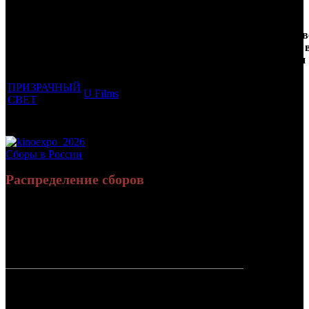
Кол-
Фильмы, к
Возрастной
во
Количеств
которым был
Дистрибьютор
рейтинг
недель
зрителей 
прикреплен
фильма
до
РФ, млн
трейлер
старта
ПРИЗРАЧНЫЙ
U Films
16 +
9
0.003
СВЕТ
Потенциальный охват аудитории трейлера фильма
0.003
Просим сообщать в редакцию БК о найденых неточностях.
Сборы в России
Распределение сборов
1 065 064
2 814
Россия:
(100%)
(100%)
руб.
зрит.
СНГ:
0 руб.
(0%)
0 зрит.
(0%)
Россия +
1 065 064
2 814
СНГ
руб.
зрит.
или $11 269