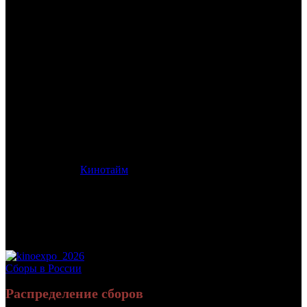
/
МУХАДРАКОН
МУХАДРАКОН
Дата начала проката в России:
05.09.2024
Кассовые сборы в России + СНГ на 31.12.2024:
2 303 818 руб.
Посещаемость в России + СНГ на 31.12.2024:
11 889 зрит.
Кассовые сборы в России на 31.12.2024:
2 303 818 руб.
Посещаемость в России на 31.12.2024:
11 889 зрит.
Дистрибьютор:
Кинотайм
Формат:
цифра
Жанр:
приключения
Производство:
Россия
Хронометраж:
109 минут
Комментарий:
Превью с 02.09.24
Рейтинг МКРФ:
6+
Сборы в России
Распределение сборов