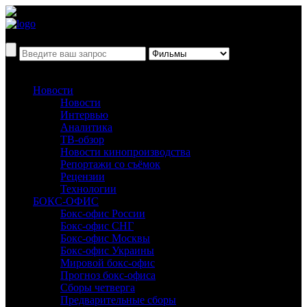
Новости
Новости
Интервью
Аналитика
ТВ-обзор
Новости кинопроизводства
Репортажи со съёмок
Рецензии
Технологии
БОКС-ОФИС
Бокс-офис России
Бокс-офис СНГ
Бокс-офис Москвы
Бокс-офис Украины
Мировой бокс-офис
Прогноз бокс-офиса
Сборы четверга
Предварительные сборы