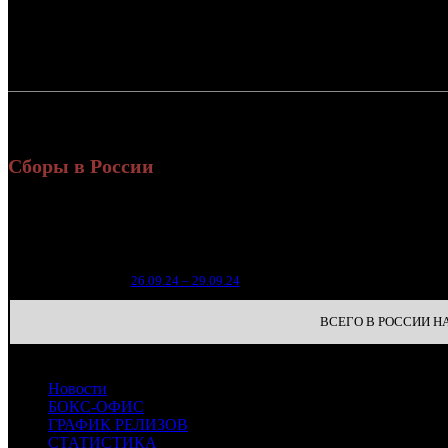
Россия:
СНГ:
Россия + СНГ
Сборы в России
Уике
Нед.
Уикенд
Место
(сбор
зрите
1
26.09.24 – 29.09.24
41
ВСЕГО В РОССИИ НА 
Новости
БОКС-ОФИС
ГРАФИК РЕЛИЗОВ
СТАТИСТИКА