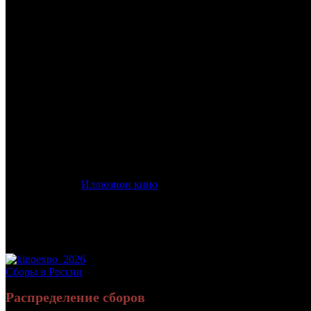
/
ДЖАНГО. ПЕРЕВЫПУСК
ДЖАНГО. ПЕРЕВЫПУСК
Дата начала проката в России:
26.09.2024
Кассовые сборы в России + СНГ на 31.12.2024:
432 400 руб.
Посещаемость в России + СНГ на 31.12.2024:
1 086 зрит.
Кассовые сборы в России на 31.12.2024:
432 400 руб.
Посещаемость в России на 31.12.2024:
1 086 зрит.
Оригинальное название:
Django
Дистрибьютор:
Иллюзион кино
Формат:
цифра
Жанр:
драма, вестерн, боевик
Производство:
Италия, Испания
Хронометраж:
91 минут
Рейтинг МКРФ:
18+
Сборы в России
Распределение сборов