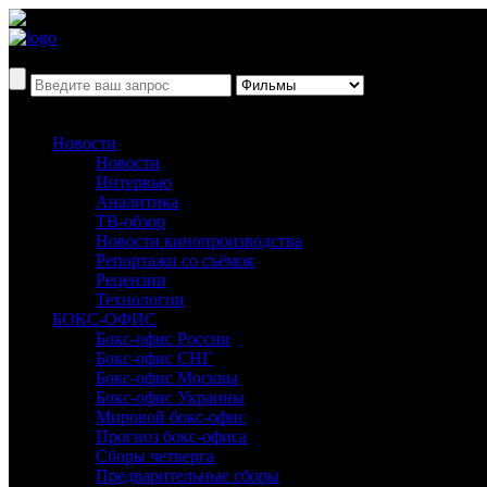
Новости
Новости
Интервью
Аналитика
ТВ-обзор
Новости кинопроизводства
Репортажи со съёмок
Рецензии
Технологии
БОКС-ОФИС
Бокс-офис России
Бокс-офис СНГ
Бокс-офис Москвы
Бокс-офис Украины
Мировой бокс-офис
Прогноз бокс-офиса
Сборы четверга
Предварительные сборы