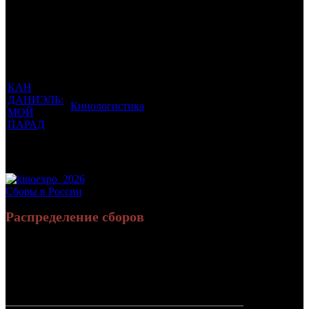
Фильмы, к
Кол-
которым
Возрастной
во
Количество
был
Дистрибьютор
рейтинг
недель
зрителей в
прикреплен
фильма
до
РФ, млн
трейлер
старта
КАН
ДАНИЭЛЬ:
Кинологистика
12 +
-2
0
МОЙ
ПАРАД
Потенциальный охват аудитории трейлера
0
фильма
Просим сообщать в редакцию БК о найденых неточностях.
Сборы в России
Распределение сборов
694 655
2 323
Россия:
(100%)
(100%)
руб.
зрит.
СНГ:
0 руб.
(0%)
0 зрит.
(0%)