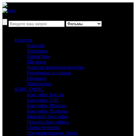
Новости
Новости
Интервью
Аналитика
ТВ-обзор
Новости кинопроизводства
Репортажи со съёмок
Рецензии
Технологии
БОКС-ОФИС
Бокс-офис России
Бокс-офис СНГ
Бокс-офис Москвы
Бокс-офис Украины
Мировой бокс-офис
Прогноз бокс-офиса
Сборы четверга
Предварительные сборы