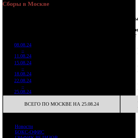
Сборы в Москве
Доля
Наработка
Сеанс
Уикенд
от
на к/т
/
Нед.
Уикенд
Место
(сборы /
сборов
К/т
(сборы/
Сеансо
зрители)
в
зрители)
на к/т
России
08.08.24
13 728
138 667
1
–
2
072
20,1%
99
240
11.08.24
23 719
15.08.24
6 018
93
64 710
2
–
2
029
18,6%
(
-6
)
122
18.08.24
11 385
22.08.24
2 367
72
32 877
3
–
6
125
19,8%
(
-21
)
66
25.08.24
4 733
ВСЕГО ПО МОСКВЕ НА 25.08.24
Новости
БОКС-ОФИС
ГРАФИК РЕЛИЗОВ