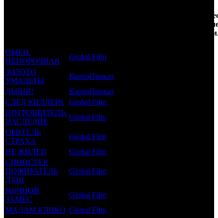
Кол-
Фильмы, к
Возрастной
во
Количе
которым был
Дистрибьютор
рейтинг
недель
зрител
прикреплен
фильма
до
РФ, м
трейлер
старта
ОМЕН.
Global Film
18 +
20
0.102
НЕПОРОЧНАЯ
ЗОЛОТО
КарроПрокат
16 +
18
0.164
УМАЛЬТЫ
ДЫШИ!
КарроПрокат
16 +
17
0.03
СЛЕД КИЛЛЕРА
Global Film
18 +
17
0.05
ПОТРОШИТЕЛЬ.
Global Film
18 +
14
0.045
НАСЛЕДИЕ
ОБИТЕЛЬ
Global Film
18 +
12
0.008
СТРАХА
НЕ ЖИЛЕЦ
Global Film
18 +
7
0.011
СИНИСТЕР.
ПОЖИРАТЕЛЬ
Global Film
18 +
6
0.199
ДУШ
НОЧНОЙ
Global Film
18 +
4
0.014
ЗАМЕС
МАДАМ КЛИКО
Global Film
18 +
3
0.128