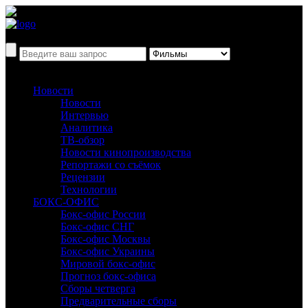
Новости
Новости
Интервью
Аналитика
ТВ-обзор
Новости кинопроизводства
Репортажи со съёмок
Рецензии
Технологии
БОКС-ОФИС
Бокс-офис России
Бокс-офис СНГ
Бокс-офис Москвы
Бокс-офис Украины
Мировой бокс-офис
Прогноз бокс-офиса
Сборы четверга
Предварительные сборы