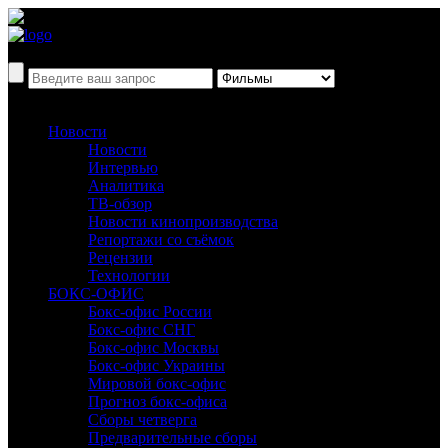
Новости
Новости
Интервью
Аналитика
ТВ-обзор
Новости кинопроизводства
Репортажи со съёмок
Рецензии
Технологии
БОКС-ОФИС
Бокс-офис России
Бокс-офис СНГ
Бокс-офис Москвы
Бокс-офис Украины
Мировой бокс-офис
Прогноз бокс-офиса
Сборы четверга
Предварительные сборы