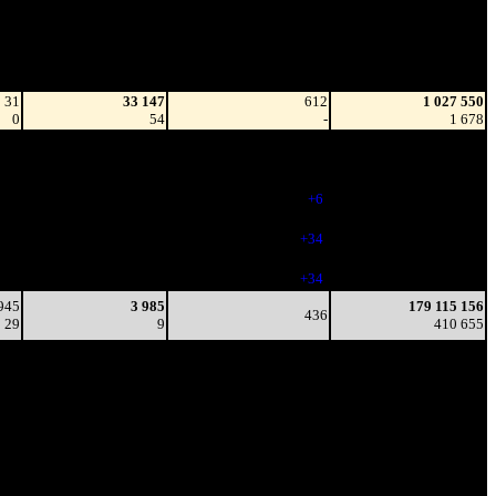
Наработка
Тотал
на сеанс
Цена билета
(сборы/
(сборы/
зрители)
зрители)
31
33 147
612
1 027 550
0
54
-
1 678
532
5 238
448
87 617 790
11
12
(
-164
)
194 896
367
4 473
454
145 196 047
7
10
(
+6
)
332 242
811
5 067
488
168 474 257
6
10
(
+34
)
386 645
573
5 829
522
175 613 930
5
11
(
+34
)
403 269
945
3 985
179 115 156
436
29
9
410 655