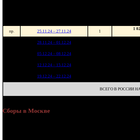
Уикенд
Нед.
Уикенд
Место
(сборы /
зрители)
1 0
пр.
25.11.24 – 27.11.24
1
86 5
1
28.11.24 – 01.12.24
2
1
37 4
2
05.12.24 – 08.12.24
5
14 2
3
12.12.24 – 15.12.24
9
3 3
4
19.12.24 – 22.12.24
16
ВСЕГО В РОССИИ НА 
Сборы в Москве
Уикенд
Доля от сборов
Нед.
Уикенд
Место
(сборы /
К/т
в России
зрители)