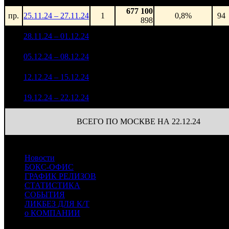
677 100
пр.
25.11.24 – 27.11.24
1
0,8%
94
898
18 214 738
1
28.11.24 – 01.12.24
2
21,0%
94
27 577
8 350 633
92
2
05.12.24 – 08.12.24
3
22,3%
12 814
(
-2
)
3 637 689
78
3
12.12.24 – 15.12.24
8
25,5%
5 757
(
-14
)
1 480 116
38
4
19.12.24 – 22.12.24
12
44,3%
2 427
(
-40
)
ВСЕГО ПО МОСКВЕ НА 22.12.24
Новости
БОКС-ОФИС
ГРАФИК РЕЛИЗОВ
СТАТИСТИКА
СОБЫТИЯ
ЛИКБЕЗ ДЛЯ К/Т
о КОМПАНИИ