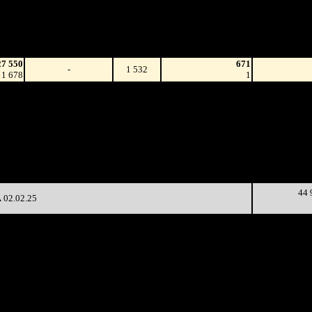
Наработка
Сеансы /
на к/т
Изменение
К/т
Сеансов
(сборы/
на к/т
зрители)
27 550
671
-
1 532
1 678
1
90 240
56 521
16 
-
1 532
93 218
126
26 009
1 287
29 080
8 
-56.78%
82 464
(
-245
)
64
44 047
503
28 318
2 
-61.94%
29 218
(
-784
)
58
39 792
123
27 153
-76.55%
6 393
(
-380
)
52
44 
02.02.25
Наработка
Наработка
Сеансы /
Тотал
на к/т
на сеанс
Сеансов
Цена билета
(сборы/
(сборы/
(сборы/
на к/т
зрители)
зрители)
зрители)