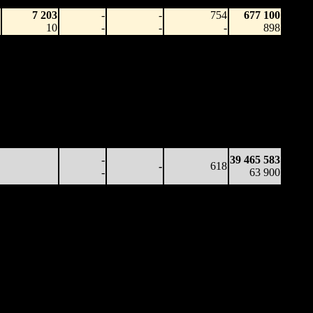
7 203
-
-
754
677 100
10
-
-
-
898
193 774
-
-
661
18 891 838
293
-
-
(
-93
)
28 475
90 768
-
-
652
31 480 631
139
-
-
(
-9
)
49 530
46 637
-
-
632
37 000 985
74
-
-
(
-20
)
59 211
38 950
-
-
610
39 465 583
64
-
-
(
-22
)
63 900
-
39 465 583
-
618
-
63 900