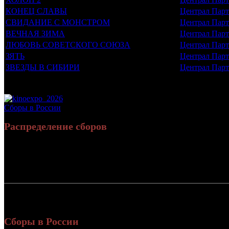
КОНЕЦ СЛАВЫ
Централ Пар
СВИДАНИЕ С МОНСТРОМ
Централ Пар
ВЕЧНАЯ ЗИМА
Централ Пар
ЛЮБОВЬ СОВЕТСКОГО СОЮЗА
Централ Пар
ЗЯТЬ
Централ Пар
ЗВЕЗДЫ В СИБИРИ
Централ Пар
Потенциальный охват аудитории трейлера фильма
Просим сообщать в редакцию БК о найденых неточностях.
Сборы в России
Распределение сборов
Россия:
СНГ:
Россия + СНГ
Сборы в России