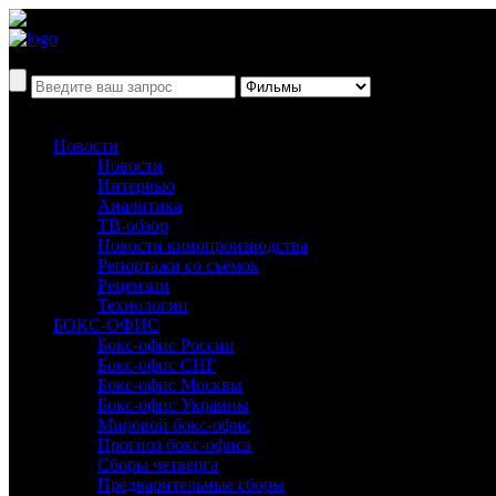
Новости
Новости
Интервью
Аналитика
ТВ-обзор
Новости кинопроизводства
Репортажи со съёмок
Рецензии
Технологии
БОКС-ОФИС
Бокс-офис России
Бокс-офис СНГ
Бокс-офис Москвы
Бокс-офис Украины
Мировой бокс-офис
Прогноз бокс-офиса
Сборы четверга
Предварительные сборы