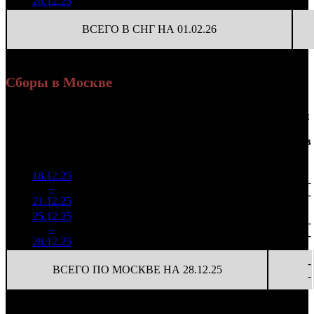
28.12.25
68 664
(
-75
)
ВСЕГО В СНГ НА 01.02.26
Сборы в Москве
Доля
Наработка
Сеансы
Уикенд
от
К/
на к/т
/
Нед.
Уикенд
Место
(сборы /
сборов
т
(сборы/
Сеансов
зрители)
в
зрители)
на к/т
России
18.12.25
4 666
51 283
-
1
–
7
719
15,1%
91
94
-
21.12.25
8 576
25.12.25
2 918
86
33 941
-
2
–
9
936
12,7%
(
-5
)
64
-
28.12.25
5 462
-
ВСЕГО ПО МОСКВЕ НА 28.12.25
-