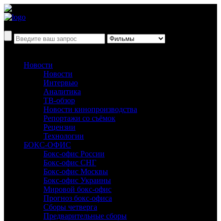
Новости
Новости
Интервью
Аналитика
ТВ-обзор
Новости кинопроизводства
Репортажи со съёмок
Рецензии
Технологии
БОКС-ОФИС
Бокс-офис России
Бокс-офис СНГ
Бокс-офис Москвы
Бокс-офис Украины
Мировой бокс-офис
Прогноз бокс-офиса
Сборы четверга
Предварительные сборы