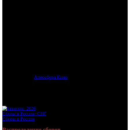
/
ОДИН ХОРОШИЙ ДЕНЬ
ОДИН ХОРОШИЙ ДЕНЬ
Дата начала проката в России:
06.03.2025
Кассовые сборы в России + СНГ на 31.12.2025:
53 673 446
руб.
Посещаемость в России + СНГ на 31.12.2025:
133 356 зрит.
Кассовые сборы в России на 31.12.2025:
53 063 245 руб.
Посещаемость в России на 31.12.2025:
131 232 зрит.
Дистрибьютор:
Атмосфера Кино
Формат:
цифра
Жанр:
комедия
Производство:
Россия
Хронометраж:
96 минут
Рейтинг МКРФ:
16+
Сборы в России+СНГ
Сборы в России
Распределение сборов