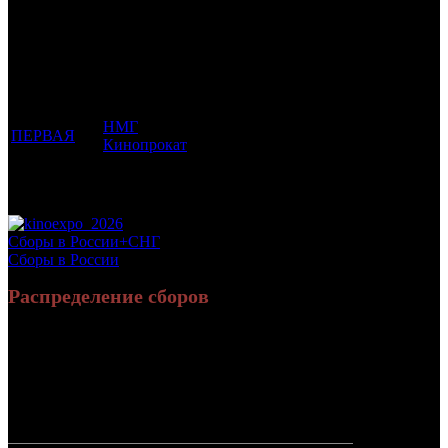
Фильмы, к
Кол-
которым
Возрастной
во
Количество
был
Дистрибьютор
рейтинг
недель
зрителей в
прикреплен
фильма
до
РФ, млн
трейлер
старта
НМГ
ПЕРВАЯ
16 +
1
0.019
Кинопрокат
Потенциальный охват аудитории трейлера
0.019
фильма
Просим сообщать в редакцию БК о найденых неточностях.
Сборы в России+СНГ
Сборы в России
Распределение сборов
185 190 628
377 897
Россия:
(98.2%)
(97.4%)
руб.
зрит.
3 423 941
9 933
СНГ:
(1.8%)
(2.6%)
руб.
зрит.