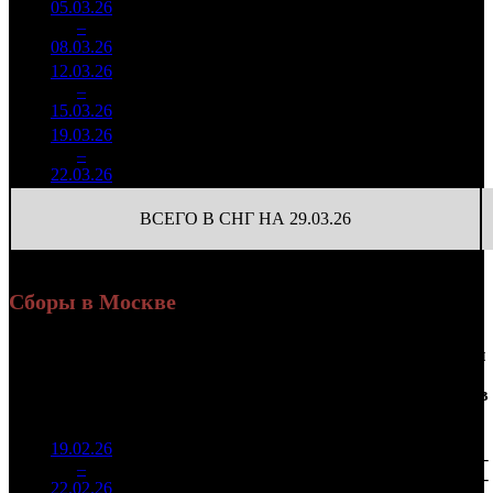
05.03.26
9 050
526
17 206
3
–
12
348
-73.91%
(
-1151
)
33
08.03.26
17 330
12.03.26
1 895
150
12 638
4
–
21
752
-79.05%
(
-376
)
26
15.03.26
3 962
19.03.26
444 222
40
11 106
5
–
38
-76.57%
1 169
(
-110
)
29
22.03.26
ВСЕГО В СНГ НА 29.03.26
Сборы в Москве
Доля
Наработка
Сеансы
Уикенд
от
К/
на к/т
/
Нед.
Уикенд
Место
(сборы /
сборов
т
(сборы/
Сеансов
зрители)
в
зрители)
на к/т
России
19.02.26
14 535
161 508
-
1
–
3
740
16,9%
90
237
-
22.02.26
21 313