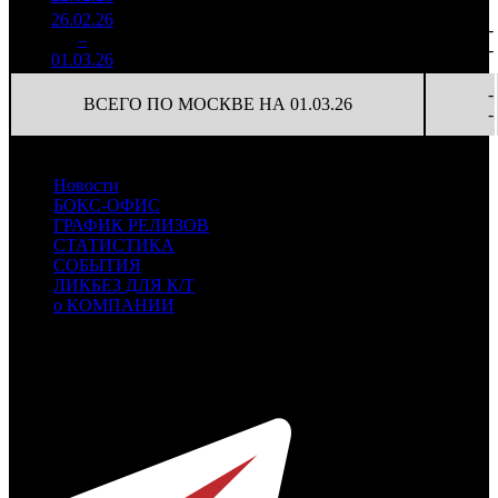
26.02.26
6 183
88
70 269
-
2
–
7
688
18,4%
(
-2
)
103
-
01.03.26
9 104
-
ВСЕГО ПО МОСКВЕ НА 01.03.26
-
Новости
БОКС-ОФИС
ГРАФИК РЕЛИЗОВ
СТАТИСТИКА
СОБЫТИЯ
ЛИКБЕЗ ДЛЯ К/Т
о КОМПАНИИ
Профессиональное издание о кинопрокате.
© 2012-2026
Телефон / факс +7-495-785-62-82