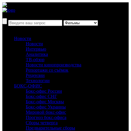
Новости
Новости
Интервью
Аналитика
ТВ-обзор
Новости кинопроизводства
Репортажи со съёмок
Рецензии
Технологии
БОКС-ОФИС
Бокс-офис России
Бокс-офис СНГ
Бокс-офис Москвы
Бокс-офис Украины
Мировой бокс-офис
Прогноз бокс-офиса
Сборы четверга
Предварительные сборы