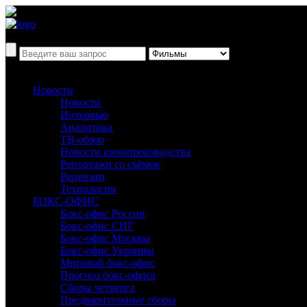
Новости
Новости
Интервью
Аналитика
ТВ-обзор
Новости кинопроизводства
Репортажи со съёмок
Рецензии
Технологии
БОКС-ОФИС
Бокс-офис России
Бокс-офис СНГ
Бокс-офис Москвы
Бокс-офис Украины
Мировой бокс-офис
Прогноз бокс-офиса
Сборы четверга
Предварительные сборы