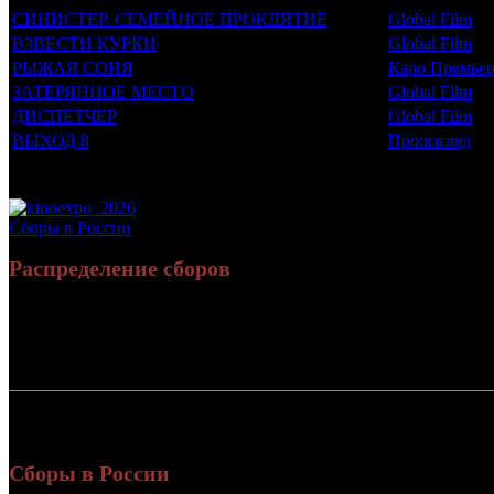
СИНИСТЕР. СЕМЕЙНОЕ ПРОКЛЯТИЕ
Global Film
ВЗВЕСТИ КУРКИ
Global Film
РЫЖАЯ СОНЯ
Каро Премье
ЗАТЕРЯННОЕ МЕСТО
Global Film
ДИСПЕТЧЕР
Global Film
ВЫХОД 8
Про:взгляд
Потенциальный охват аудитории трейлера фильма
Просим сообщать в редакцию БК о найденых неточностях.
Сборы в России
Распределение сборов
Россия:
СНГ:
Россия + СНГ
Сборы в России