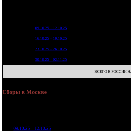
Уикенд
Нед.
Уикенд
Место
(сборы /
зрители
12 5
1
09.10.25 – 12.10.25
12
3 
2
16.10.25 – 19.10.25
22
8
3
23.10.25 – 26.10.25
26
3
4
30.10.25 – 02.11.25
40
ВСЕГО В РОССИИ НА
Сборы в Москве
Н
Уикенд
Доля от сборов
Нед.
Уикенд
Место
(сборы /
К/т
в России
зрители)
4 501 792
1
09.10.25 – 12.10.25
7
36,0%
64
5 111