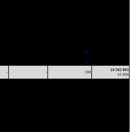
Наработка
/
Тотал
на сеанс
Цена билета
(сборы/
(сборы/
зрители)
зрители)
2 242
5 577
632
12 503 744
5
9
-
19 786
818
4 463
621
20 495 024
3
7
(
-11
)
34 846
69
12 978
768
22 622 654
3
17
(
+147
)
38 503
24
14 230
805
23 274 868
3
18
(
+37
)
39 439
24 562 803
-
-
590
41 604