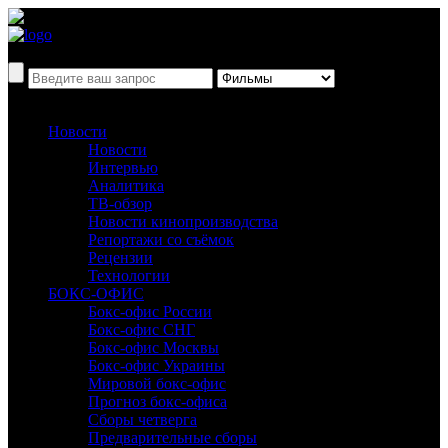
Новости
Новости
Интервью
Аналитика
ТВ-обзор
Новости кинопроизводства
Репортажи со съёмок
Рецензии
Технологии
БОКС-ОФИС
Бокс-офис России
Бокс-офис СНГ
Бокс-офис Москвы
Бокс-офис Украины
Мировой бокс-офис
Прогноз бокс-офиса
Сборы четверга
Предварительные сборы