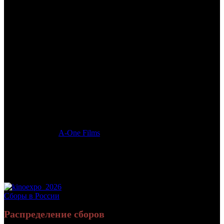
/
ЧТО ЗНАЕТ МАРИЭЛЬ
ЧТО ЗНАЕТ МАРИЭЛЬ
Дата начала проката в России:
26.06.2025
Кассовые сборы в России + СНГ на 30.11.2025:
949 678 руб.
Посещаемость в России + СНГ на 30.11.2025:
1 899 зрит.
Кассовые сборы в России на 30.11.2025:
949 678 руб.
Посещаемость в России на 30.11.2025:
1 899 зрит.
Оригинальное название:
Was Marielle weiß
Дистрибьютор:
A-One Films
Формат:
цифра
Жанр:
комедия
Производство:
Германия
Хронометраж:
86 минут
Рейтинг МКРФ:
18+
Сборы в России
Распределение сборов