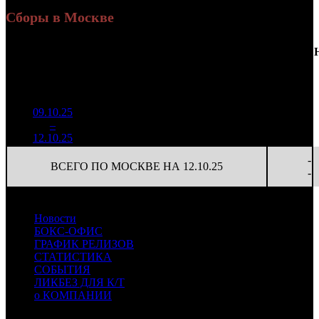
Сборы в Москве
Доля
Наработка
Сеансы
Уикенд
от
К/
на к/т
/
Нед.
Уикенд
Место
(сборы /
сборов
т
(сборы/
Сеансов
зрители)
в
зрители)
на к/т
России
09.10.25
3 865
69 024
-
1
–
8
346
20,6%
56
129
-
12.10.25
7 240
-
ВСЕГО ПО МОСКВЕ НА 12.10.25
-
Новости
БОКС-ОФИС
ГРАФИК РЕЛИЗОВ
СТАТИСТИКА
СОБЫТИЯ
ЛИКБЕЗ ДЛЯ К/Т
о КОМПАНИИ