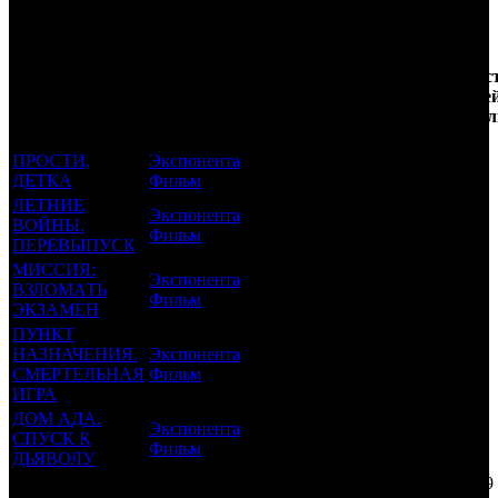
Трейлеринг
Кол-
Фильмы, к
Возрастной
во
Количес
которым был
Дистрибьютор
рейтинг
недель
зрителе
прикреплен
фильма
до
РФ, мл
трейлер
старта
ПРОСТИ,
Экспонента
18 +
11
0.006
ДЕТКА
Фильм
ЛЕТНИЕ
Экспонента
ВОЙНЫ.
18 +
8
0.004
Фильм
ПЕРЕВЫПУСК
МИССИЯ:
Экспонента
ВЗЛОМАТЬ
12 +
7
0.008
Фильм
ЭКЗАМЕН
ПУНКТ
НАЗНАЧЕНИЯ.
Экспонента
18 +
3
0.077
СМЕРТЕЛЬНАЯ
Фильм
ИГРА
ДОМ АДА.
Экспонента
СПУСК К
18 +
1
0.064
Фильм
ДЬЯВОЛУ
Потенциальный охват аудитории трейлера фильма
0.159