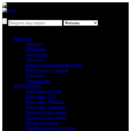
Новости
Новости
Интервью
Аналитика
ТВ-обзор
Новости кинопроизводства
Репортажи со съёмок
Рецензии
Технологии
БОКС-ОФИС
Бокс-офис России
Бокс-офис СНГ
Бокс-офис Москвы
Бокс-офис Украины
Мировой бокс-офис
Прогноз бокс-офиса
Сборы четверга
Предварительные сборы