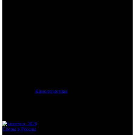
/
УИДЖА. ШЕПОТЫ МЕРТВЫХ
УИДЖА. ШЕПОТЫ
МЕРТВЫХ
Дата начала проката в России:
15.01.2026
Кассовые сборы в России + СНГ на 01.02.2026:
4 299 818 руб.
Посещаемость в России + СНГ на 01.02.2026:
9 761 зрит.
Кассовые сборы в России на 01.02.2026:
4 299 818 руб.
Посещаемость в России на 01.02.2026:
9 761 зрит.
Оригинальное название:
Mary Cherry Chua
Дистрибьютор:
Кинологистика
Формат:
цифра
Жанр:
ужасы
Производство:
Филиппины
Хронометраж:
91 минут
Рейтинг МКРФ:
18+
Сборы в России