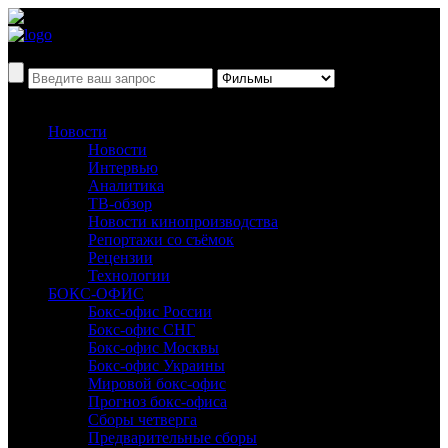
Новости
Новости
Интервью
Аналитика
ТВ-обзор
Новости кинопроизводства
Репортажи со съёмок
Рецензии
Технологии
БОКС-ОФИС
Бокс-офис России
Бокс-офис СНГ
Бокс-офис Москвы
Бокс-офис Украины
Мировой бокс-офис
Прогноз бокс-офиса
Сборы четверга
Предварительные сборы